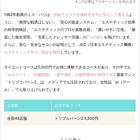
※この記事はプロモーションを含みます
1982年創業のミス・パリは、
初めてエステを体験する方が安心して通える
よ
うに、「無理な勧誘はしない」「安心の返金システム」「エステティック効果
の科学的検証」「エステティックのプロが多数在籍」「通いやすい立地」「徹
底した衛生管理」「充実したドレッサー完備」の
7つの安心
を掲げています。
さらに、安心・安全なサロンの証明として、JEO（日本エステティック機構）
エステティックサロン認証を取得
しています。
ダイエットコースは5,000円でお得に体験できるコースがあり、その中でも
「セルライト」「内臓脂肪」「皮下脂肪」の脂肪燃焼が期待できる
最新マシン
「トリプリバーンZ」は、メディアでも注目されており、女性誌「ar（アー
ル）」でも取り上げられています。
店舗数
おすすめコース
全国48店舗
トリプルバーンZ 5,500円