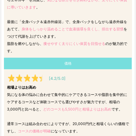
に導いていきます
。
最後に「全身パック＆遠赤外線浴」で、全身パックをしながら遠赤外線を
あてて、
身体をしっかり温めることで血液循環を良くし、排出する習慣
を
つけて代謝を上げていきます。
脂肪を燃やしながら、
痩せやすく太りにくい体質を目指せる
のが魅力的で
す。
価格
[4.2/5.0]
相場よりはお高め
気になる体の悩みに合わせて集中的にケアできるコースや脂肪を集中的に
ケアするコースなど体験コースでも選びやすさが魅力ですが、相場の
3,000円と比べると、
どのコースも5,500円と相場よりはお高め
です。
通常コースは組み合わせによりですが、20,000円代と相場くらいの価格で
すし、
コースの価格が明確
になっています。