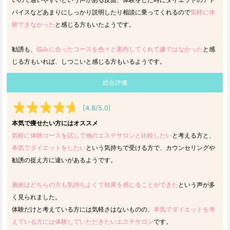
バイスなどあまりにしっかり説明したり相談に乗ってくれるので
気軽に体
験できなかった
と感じる方もいたようです。
勧誘も、
悩みに合ったコースを色々と案内してくれて嫌ではなかった
と感
じる方もいれば、しつこいと感じる方もいるようです。
総合評価
[4.8/5.0]
本気で痩せたい方にはオススメ
気軽に体験コースを試して他のエステサロンと比較したい
と考える方と、
本気でダイエットをしたい
という気持ちで受ける方で、カウンセリングや
勧誘の捉え方に違いがあるようです。
施術はどちらの方も気持ちよくて効果を感じることができた
という声が多
く見られました。
体験だけと考えている方には気軽さはないものの、
本気でダイエットを考
えている方には体験していただきたいエステサロン
です。