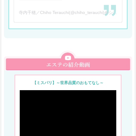
寺内千穂／Chiho Terauchi(@chiho_terauchi)がシェアした投稿
【ミスパリ】～世界品質のおもてなし～