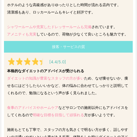
ホテルのような高級感がありゆったりとした時間が流れる店内です。
清潔感もあり、ロッカールームもキレイと好評です。
シャワールームや充実したドレッサールームも完備
されています。
アメニティも充実
しているので、荷物が少なくて良いところも魅力です。
接客・サービスの質
[4.4/5.0]
本格的なダイエットのアドバイスが受けられる
ダイエットの知識が豊富なスタッフの方が多い
ため、なぜ痩せないか、痩
せるにはどうしたらいいかなど、体の悩みに合わせてしっかりと説明して
くれるので、勉強になるという声が多く見られました。
食事のアドバイスやホームケア
などサロンでの施術以外にもアドバイスを
してくれるので
明確な目標を目指して頑張れる
方が多いようです。
施術もとても丁寧で、スタッフの方も気さくで明るい方が多く、話しやす
いので通いやすいという声がある反面、体験をした時にダイエットのアド