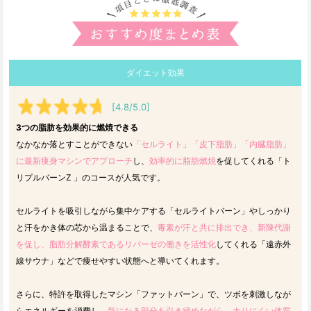
ダイエット効果
[4.8/5.0]
3つの脂肪を効果的に燃焼できる
なかなか落とすことができない
「セルライト」「皮下脂肪」「内臓脂肪」
に最新痩身マシンでアプローチ
し、
効率的に脂肪燃焼
を促してくれる「ト
リプルバーンZ 」のコースが人気です。
セルライトを吸引しながら集中ケアする「セルライトバーン」やしっかり
と汗をかき体の芯から温まることで、
毒素が汗と共に排出でき、新陳代謝
を促し、脂肪分解酵素であるリパーゼの働きを活性化
してくれる「遠赤外
線サウナ」などで痩せやすい状態へと導いてくれます。
さらに、特許を取得したマシン「ファットバーン」で、ツボを刺激しなが
らエネルギーを消費し、
気になる部分を引き締めながら、太りにくい体質