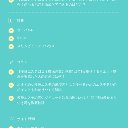
介！産毛＆毛穴を徹底ケアできるのはどこ？
特集
ラ・パルレ
Vitule
スリムビューティハウス
コラム
【痩身エステ口コミ徹底調査】体験1回で1㎏痩せ！ダイエット効
果を実感した人の共通点は何？
おすすめな痩身エステの選び方とは？痩せるためのエステ選びの
ポイントをわかりやすく解説
痩身エステの高いダイエット効果の理由とは？1回で5㎏痩せると
いう噂を徹底検証
サイト情報