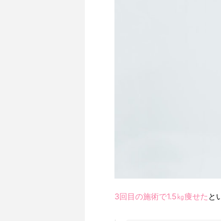
3回目の施術で1.5㎏痩せた
と