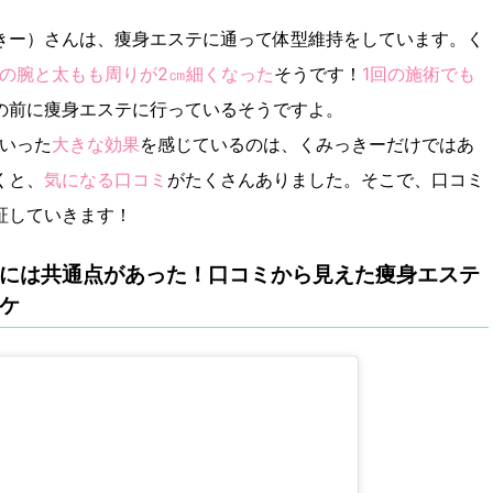
きー）さんは、痩身エステに通って体型維持をしています。く
二の腕と太もも周りが2㎝細くなった
そうです！
1回の施術でも
の前に痩身エステに行っているそうですよ。
といった
大きな効果
を感じているのは、くみっきーだけではあ
くと、
気になる口コミ
がたくさんありました。そこで、口コミ
証していきます！
には共通点があった！口コミから見えた痩身エステ
ケ