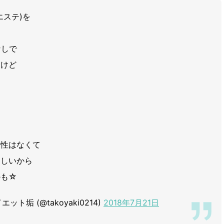
エステ)を
なしで
たけど
効性はなくて
らしいから
かも☆
ト垢 (@takoyaki0214)
2018年7月21日