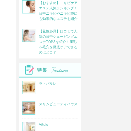
【おすすめ】ニキビケア
エステ人気ランキング！
背中ニキビやニキビ跡に
も効果的なエステを紹介
【花嫁必見】口コミで人
気の背中シェービングエ
ステTOP3を紹介！産毛
＆毛穴を徹底ケアできる
のはどこ？
ラ・パルレ
スリムビューティハウス
02分PDT
Vitule