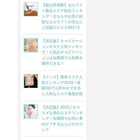
【超お得体験】セルライ
ト除去エステ総合ランキ
ング！太ももやお尻の頑
固なセルライトが消えた
と話題のエステBEST5
【決定版】キャビテーシ
ョンエステ人気ランキン
グ！人気のキャビテーシ
ョンは短期間でも効果を
期待できる？
【メンズ】痩身エステ人
気ランキング2026！体
験1回でも即やせできる
と人気なエステ徹底比較
【決定版】20代にオス
スメな美白エステランキ
ング！短期間でお得に美
白ケアするならどのサロ
ン？