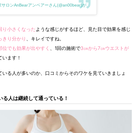
福間駅1分＊即効性エステ隠れ家サロンAnBearアンベアーさん(@an00bear)がシェアした投稿
–
2019
回り小さくなった
ような感じがするほど、見た目で効果を感じ
っきり分かり
、キレイですね。
部位でも効果が出やすく
、1回の施術で
3㎝から7㎝ウエストが
ています！
ている人が多いのか、口コミからそのワケを見ていきましょ
ている人は継続して通っている！