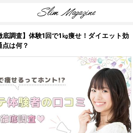
徹底調査】体験1回で1㎏痩せ！ダイエット効
通点は何？