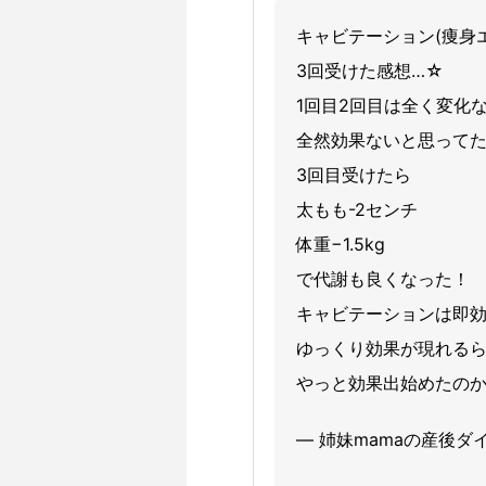
キャビテーション(痩身
3回受けた感想…☆
1回目2回目は全く変化
全然効果ないと思って
3回目受けたら
太もも-2センチ
体重−1.5kg
で代謝も良くなった！
キャビテーションは即
ゆっくり効果が現れる
やっと効果出始めたの
— 姉妹mamaの産後ダイエッ