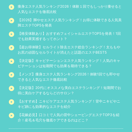
痩身エステ人気ランキング2026！体験１回でもしっかり痩せると
人気なエステを徹底比較
【2026】脚やせエステ人気ランキング！お得に体験できる人気美
脚エステTOP5を発表
【格安体験あり】おすすめフェイシャルエステTOP5を発表！1回
でも効果実感するってホント？
【超お得体験】セルライト除去エステ総合ランキング！太ももや
お尻の頑固なセルライトが消えたと話題のエステBEST5
【決定版】キャビテーションエステ人気ランキング！人気のキャ
ビテーションは短期間でも効果を期待できる？
【メンズ】痩身エステ人気ランキング2026！体験1回でも即やせ
できると人気なエステ徹底比較
【決定版】20代にオススメな美白エステランキング！短期間でお
得に美白ケアするならどのサロン？
【おすすめ】ニキビケアエステ人気ランキング！背中ニキビやニ
キビ跡にも効果的なエステを紹介
【花嫁必見】口コミで人気の背中シェービングエステTOP3を紹
介！産毛＆毛穴を徹底ケアできるのはどこ？