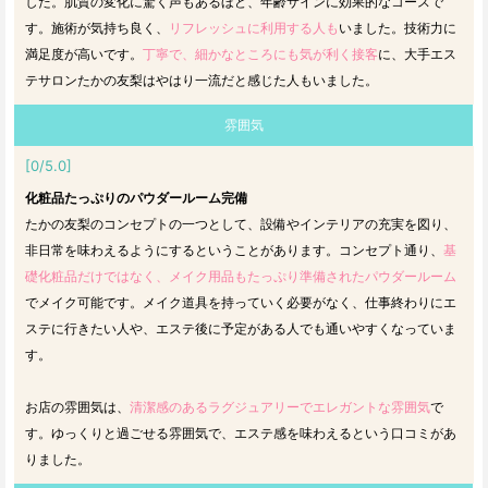
した。肌質の変化に驚く声もあるほど、年齢サインに効果的なコースで
す。施術が気持ち良く、
リフレッシュに利用する人も
いました。技術力に
満足度が高いです。
丁寧で、細かなところにも気が利く接客
に、大手エス
テサロンたかの友梨はやはり一流だと感じた人もいました。
雰囲気
[0/5.0]
化粧品たっぷりのパウダールーム完備
たかの友梨のコンセプトの一つとして、設備やインテリアの充実を図り、
非日常を味わえるようにするということがあります。コンセプト通り、
基
礎化粧品だけではなく、メイク用品もたっぷり準備されたパウダールーム
でメイク可能です。メイク道具を持っていく必要がなく、仕事終わりにエ
ステに行きたい人や、エステ後に予定がある人でも通いやすくなっていま
す。
お店の雰囲気は、
清潔感のあるラグジュアリーでエレガントな雰囲気
で
す。ゆっくりと過ごせる雰囲気で、エステ感を味わえるという口コミがあ
りました。