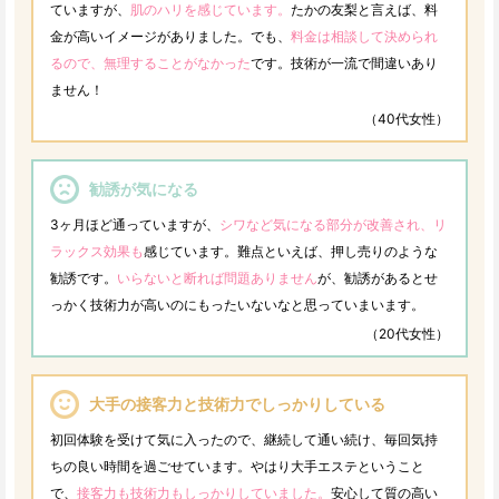
ていますが、
肌のハリを感じています。
たかの友梨と言えば、料
金が高いイメージがありました。でも、
料金は相談して決められ
るので、無理することがなかった
です。技術が一流で間違いあり
ません！
（40代女性）
勧誘が気になる
3ヶ月ほど通っていますが、
シワなど気になる部分が改善され、リ
ラックス効果も
感じています。難点といえば、押し売りのような
勧誘です。
いらないと断れば問題ありません
が、勧誘があるとせ
っかく技術力が高いのにもったいないなと思っていまいます。
（20代女性）
大手の接客力と技術力でしっかりしている
初回体験を受けて気に入ったので、継続して通い続け、毎回気持
ちの良い時間を過ごせています。やはり大手エステということ
で、
接客力も技術力もしっかりしていました。
安心して質の高い