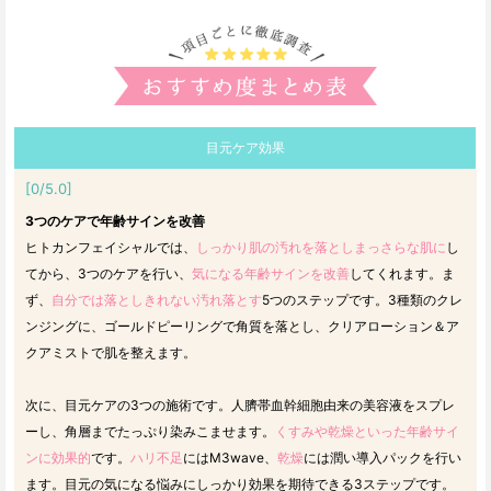
目元ケア効果
[0/5.0]
3つのケアで年齢サインを改善
ヒトカンフェイシャルでは、
しっかり肌の汚れを落としまっさらな肌に
し
てから、3つのケアを行い、
気になる年齢サインを改善
してくれます。ま
ず、
自分では落としきれない汚れ落とす
5つのステップです。3種類のクレ
ンジングに、ゴールドピーリングで角質を落とし、クリアローション＆ア
クアミストで肌を整えます。
次に、目元ケアの3つの施術です。人臍帯血幹細胞由来の美容液をスプレ
ーし、角層までたっぷり染みこませます。
くすみや乾燥といった年齢サイ
ンに効果的
です。
ハリ不足
にはM3wave、
乾燥
には潤い導入パックを行い
ます。目元の気になる悩みにしっかり効果を期待できる3ステップです。