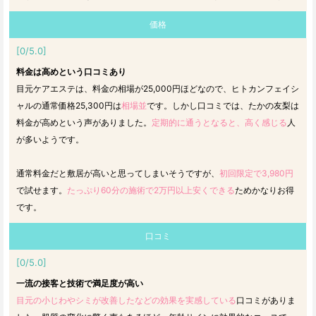
価格
[0/5.0]
料金は高めという口コミあり
目元ケアエステは、料金の相場が25,000円ほどなので、ヒトカンフェイシ
ャルの通常価格25,300円は
相場並
です。しかし口コミでは、たかの友梨は
料金が高めという声がありました。
定期的に通うとなると、高く感じる
人
が多いようです。
通常料金だと敷居が高いと思ってしまいそうですが、
初回限定で3,980円
で試せます。
たっぷり60分の施術で2万円以上安くできる
ためかなりお得
です。
口コミ
[0/5.0]
一流の接客と技術で満足度が高い
目元の小じわやシミが改善したなどの効果を実感している
口コミがありま