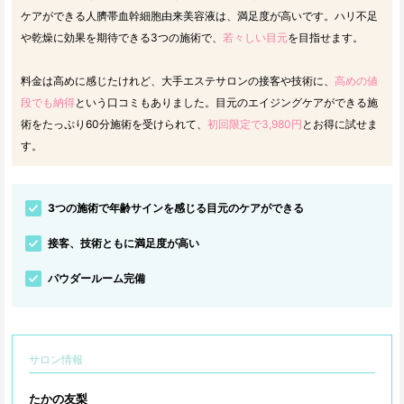
ケアができる人臍帯血幹細胞由来美容液は、満足度が高いです。ハリ不足
や乾燥に効果を期待できる3つの施術で、
若々しい目元
を目指せます。
料金は高めに感じたけれど、大手エステサロンの接客や技術に、
高めの値
段でも納得
という口コミもありました。目元のエイジングケアができる施
術をたっぷり60分施術を受けられて、
初回限定で3,980円
とお得に試せま
す。
3つの施術で年齢サインを感じる目元のケアができる
接客、技術ともに満足度が高い
パウダールーム完備
サロン情報
たかの友梨