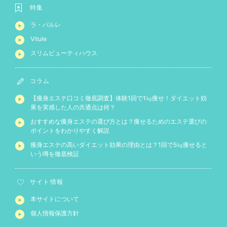
特集
ラ・パルレ
Vitule
スリムビューティハウス
コラム
【痩身エステ口コミ徹底調査】体験1回で1㎏痩せ！ダイエット効
果を実感した人の共通点は何？
おすすめな痩身エステの選び方とは？痩せるためのエステ選びの
ポイントをわかりやすく解説
痩身エステの高いダイエット効果の理由とは？1回で5㎏痩せると
いう噂を徹底検証
サイト情報
本サイトについて
個人情報保護方針