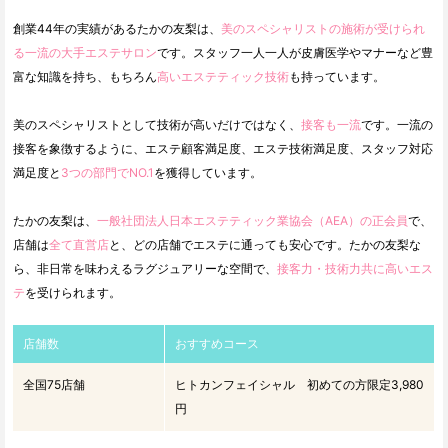
創業44年の実績があるたかの友梨は、
美のスペシャリストの施術が受けられ
る一流の大手エステサロン
です。スタッフ一人一人が皮膚医学やマナーなど豊
富な知識を持ち、もちろん
高いエステティック技術
も持っています。
美のスペシャリストとして技術が高いだけではなく、
接客も一流
です。一流の
接客を象徴するように、エステ顧客満足度、エステ技術満足度、スタッフ対応
満足度と
3つの部門でNO.1
を獲得しています。
たかの友梨は、
一般社団法人日本エステティック業協会（AEA）の正会員
で、
店舗は
全て直営店
と、どの店舗でエステに通っても安心です。たかの友梨な
ら、非日常を味わえるラグジュアリーな空間で、
接客力・技術力共に高いエス
テ
を受けられます。
店舗数
おすすめコース
全国75店舗
ヒトカンフェイシャル 初めての方限定3,980
円