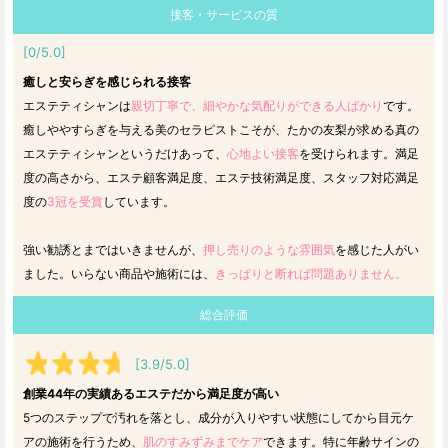
接客・サービスの質
[0/5.0]
癒しと安らぎを感じられる接客
エステティシャンは
親切丁寧で、細やかな気配りができる人ばかり
です。
癒しややすらぎを与える美のセラピストこそが、たかの友梨が求める真の
エステティシャンというだけあって、
心地よい接客
を受けられます。満足
度の高さから、エステ顧客満足度、エステ技術満足度、スタッフ対応満足
度の
3冠を受賞
しています。
強い勧誘とまではいきませんが、
押し売りのような雰囲気
を感じた人がい
ました。いらない商品や施術には、
きっぱりと断れば問題ありません。
総合評価
[3.9/5.0]
創業44年の実績あるエステだから満足度が高い
5つのステップで汚れを落とし、成分が入りやすい状態にしてから目元ケ
アの施術を行うため、
肌のすみずみまでケア
できます。特に年齢サインの