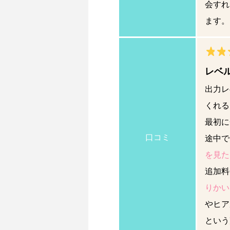
会すれ
ます。
レベ
出力レ
くれる
最初に
口コミ
途中で
を見た
追加料
りかい
やヒア
という