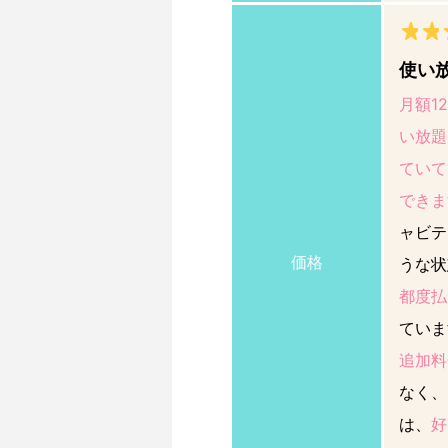
使い
月額1
い放題
ていて
できま
ャビテ
価格
うな状
都度払
ていま
追加料
なく、
は、
好