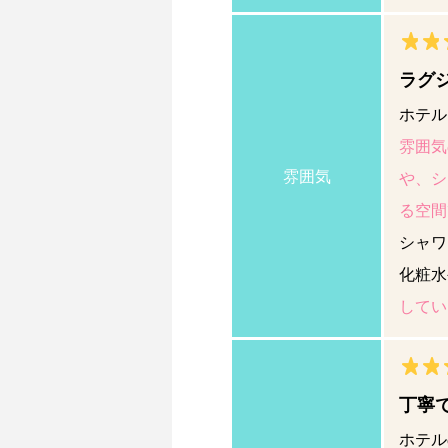
ラグ
ホテル
雰囲気
雰囲気
や、シ
る空間
シャワ
化粧水
してい
丁寧
ホテル