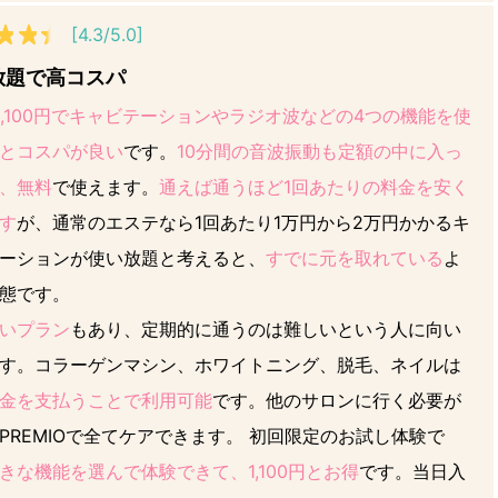
[4.3/5.0]
放題で高コスパ
2,100円でキャビテーションやラジオ波などの4つの機能を使
とコスパが良い
です。
10分間の音波振動も定額の中に入っ
、無料
で使えます。
通えば通うほど1回あたりの料金を安く
す
が、通常のエステなら1回あたり1万円から2万円かかるキ
ーションが使い放題と考えると、
すでに元を取れている
よ
態です。
いプラン
もあり、定期的に通うのは難しいという人に向い
す。コラーゲンマシン、ホワイトニング、脱毛、ネイルは
金を支払うことで利用可能
です。他のサロンに行く必要が
PREMIOで全てケアできます。 初回限定のお試し体験で
きな機能を選んで体験できて、1,100円とお得
です。当日入