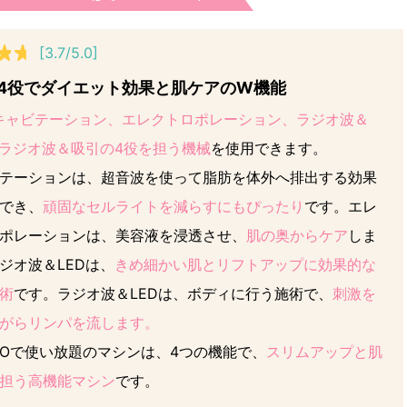
[3.7/5.0]
で4役でダイエット効果と肌ケアのW機能
キャビテーション、エレクトロポレーション、ラジオ波＆
、ラジオ波＆吸引の4役を担う機械
を使用できます。
テーションは、超音波を使って脂肪を体外へ排出する効果
でき、
頑固なセルライトを減らすにもぴったり
です。エレ
ポレーションは、美容液を浸透させ、
肌の奥からケア
しま
ジオ波＆LEDは、
きめ細かい肌とリフトアップに効果的な
術
です。ラジオ波＆LEDは、ボディに行う施術で、
刺激を
がらリンパを流します。
MIOで使い放題のマシンは、4つの機能で、
スリムアップと肌
担う高機能マシン
です。