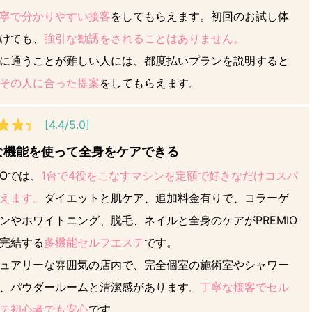
寧で分かりやすい接客
をしてもらえます。初回のお試し体
けても、
強引な勧誘をされることはありません。
に通うことが難しい人には、都度払いプランを説明すると
その人に合った提案
をしてもらえます。
[4.4/5.0]
な機能を使って全身をケアできる
IOでは、
1台で4役をこなすマシンを定額で好きなだけコスパ
えます。
ダイエットと肌ケア、追加料金有りで、コラーゲ
ンやホワイトニング、脱毛、ネイルと全身のケアがPREMIO
完結する
多機能セルフエステ
です。
ュアリーな雰囲気の店内で、完全個室の施術室やシャワー
、パウダールームと清潔感があります。
丁寧な接客でセル
テ初心者でも安心
です。