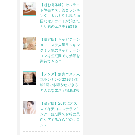
【超お得体験】セルライ
ト除去エステ総合ランキ
ング！太ももやお尻の頑
固なセルライトが消えた
と話題のエステBEST5
【決定版】キャビテーシ
ョンエステ人気ランキン
グ！人気のキャビテーシ
ョンは短期間でも効果を
期待できる？
【メンズ】痩身エステ人
気ランキング2026！体
験1回でも即やせできる
と人気なエステ徹底比較
【決定版】20代にオス
スメな美白エステランキ
ング！短期間でお得に美
白ケアするならどのサロ
ン？