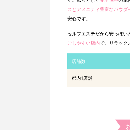
す。広々とした
完全個室
の施
スとアメニティ豊富なパウダ
安心です。
セルフエステだから安っぽい
ごしやすい店内
で、リラック
店舗数
都内1店舗