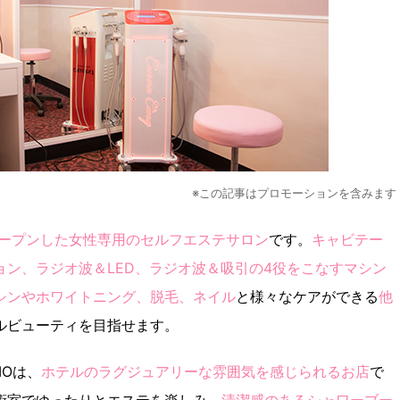
※この記事はプロモーションを含みます
にオープンした女性専用のセルフエステサロン
です。
キャビテー
ョン、ラジオ波＆LED、ラジオ波＆吸引の4役をこなすマシン
シンやホワイトニング、脱毛、ネイル
と様々なケアができる
他
ルビューティを目指せます。
IOは、
ホテルのラグジュアリーな雰囲気を感じられるお店
で