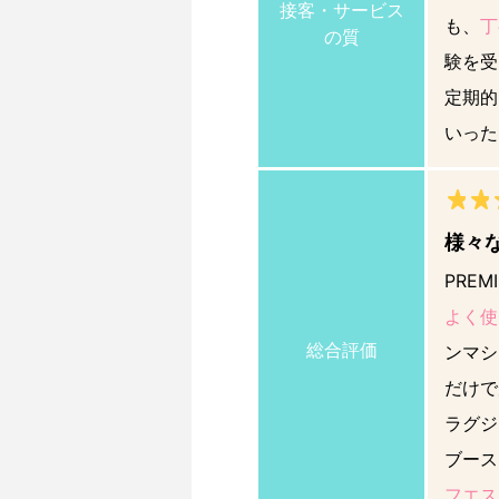
接客・サービス
も、
丁
の質
験を受
定期的
いった
様々
PREM
よく使
総合評価
ンマシ
だけで
ラグジ
ブース
フエス