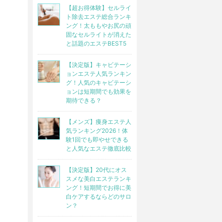
【超お得体験】セルライ
ト除去エステ総合ランキ
ング！太ももやお尻の頑
固なセルライトが消えた
と話題のエステBEST5
【決定版】キャビテーシ
ョンエステ人気ランキン
グ！人気のキャビテーシ
ョンは短期間でも効果を
期待できる？
【メンズ】痩身エステ人
気ランキング2026！体
験1回でも即やせできる
と人気なエステ徹底比較
【決定版】20代にオス
スメな美白エステランキ
ング！短期間でお得に美
白ケアするならどのサロ
ン？