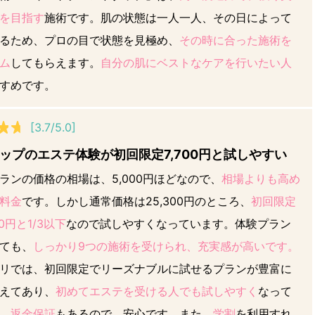
を目指す
施術です。肌の状態は一人一人、その日によって
るため、プロの目で状態を見極め、
その時に合った施術を
ム
してもらえます。
自分の肌にベストなケアを行いたい人
すめです。
[3.7/5.0]
ップのエステ体験が初回限定7,700円と試しやすい
ランの価格の相場は、5,000円ほどなので、
相場よりも高め
料金
です。しかし通常価格は25,300円のところ、
初回限定
00円と1/3以下
なので試しやすくなっています。体験プラン
ても、
しっかり9つの施術を受けられ、充実感が高いです。
リでは、初回限定でリーズナブルに試せるプランが豊富に
えてあり、
初めてエステを受ける人でも試しやすく
なって
。
返金保証
もあるので、安心です。また、
学割
を利用すれ