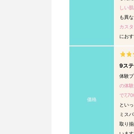
しい肌
も異な
カスタ
におす
9ステ
体験プ
の体験
で7,7
価格
といっ
ミスパ
取り揃
います