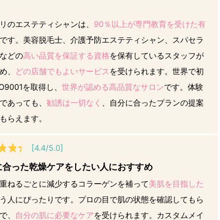
リのエステティシャンは、
90％以上が専門教育を受けた有
です。美容脱毛士、介護予防エステティシャン、スパセラ
などの
高い品質を保証する資格
を保有しているスタッフが
め、
どの店舗でもよいサービス
を受けられます。世界で初
SO9001を取得し、
世界が認める高品質なサロン
です。体験
であっても、
勧誘は一切なく
、自分に合ったプランの提案
もらえます。
[4.4/5.0]
に合った乾燥ケアをしたい人におすすめ
重ねるごとに減少するコラーゲンを補って
美肌を目指した
う人にぴったりです。プロの目で肌の状態を確認してもら
で、
自分の肌に必要なケア
を受けられます。カスタムメイ