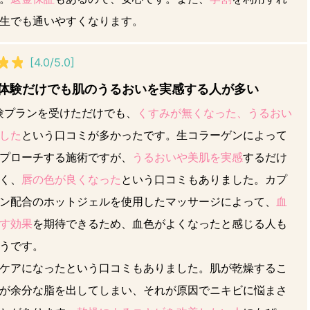
生でも通いやすくなります。
[4.0/5.0]
の体験だけでも肌のうるおいを実感する人が多い
験プランを受けただけでも、
くすみが無くなった、うるおい
した
という口コミが多かったです。生コラーゲンによって
プローチする施術ですが、
うるおいや美肌を実感
するだけ
く、
唇の色が良くなった
という口コミもありました。カプ
ン配合のホットジェルを使用したマッサージによって、
血
す効果
を期待できるため、血色がよくなったと感じる人も
うです。
ケアになったという口コミもありました。肌が乾燥するこ
が余分な脂を出してしまい、それが原因でニキビに悩まさ