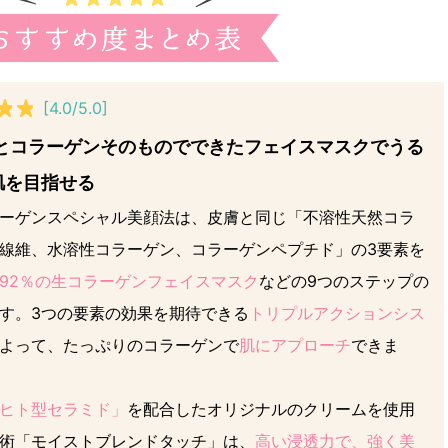
[4.0/5.0]
％とコラーゲンそのものでできたフェイスマスクでうる
肌を目指せる
ーゲンスペシャル美顔法は、皮膚と同じ「不溶性天然コラ
線維、水溶性コラーゲン、コラーゲンペプチド」の3要素を
92％の生コラーゲンフェイスマスク
などの9つのステップの
す。3つの要素の効果を期待できる
トリプルアクションシス
よって、たっぷりのコラーゲンで
肌にアプローチ
できま
ヒト型セラミド」
を配合したオリジナルのクリームを使用
術「モイストブレンドタッチ」は、
高い浸透力で、強く美