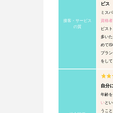
ビス
ミスパ
接客・サービス
資格者
の質
ピスト
多いた
めてI
プラン
をして
自分
年齢を
い
とい
うこと