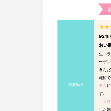
92
おい
生コラ
ーゲン
含んだ
施術で
美肌効果
テム
に
す。
「天然
した施