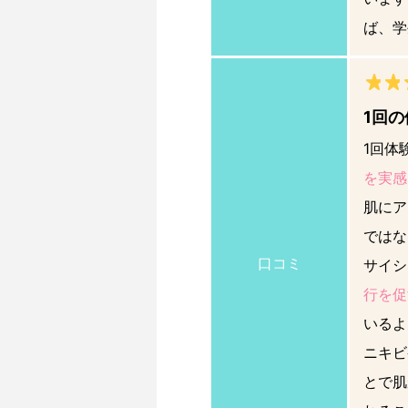
ば、学
1回
1回体
を実感
肌にア
ではな
口コミ
サイシ
行を促
いるよ
ニキビ
とで肌