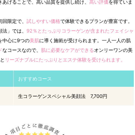
きあげることで、高い品質を提供し続け、
高い評価
を得ていま
初回限定で、
試しやすい価格
で体験できるプランが豊富です。
顔法」では、
92％とたっぷりコラーゲンが含まれたフェイシャ
を中心に9つの
美肌
に導く施術が受けられます。一人一人の肌
ド
なコースなので、
肌に必要なケアができる
オンリーワンの美
円と
リーズナブルにたっぷりとエステ体験を受けられます。
おすすめコース
生コラーゲンスペシャル美顔法 7,700円