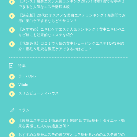
【メンズ】痩身エステ人気ランキング2026！体験1回でも即やせ
できると人気なエステ徹底比較
【決定版】20代にオススメな美白エステランキング！短期間でお
得に美白ケアするならどのサロン？
【おすすめ】ニキビケアエステ人気ランキング！背中ニキビやニ
キビ跡にも効果的なエステを紹介
【花嫁必見】口コミで人気の背中シェービングエステTOP3を紹
介！産毛＆毛穴を徹底ケアできるのはどこ？
特集
ラ・パルレ
Vitule
スリムビューティハウス
コラム
【痩身エステ口コミ徹底調査】体験1回で1㎏痩せ！ダイエット効
果を実感した人の共通点は何？
おすすめな痩身エステの選び方とは？痩せるためのエステ選びの