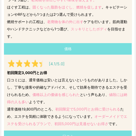
ほぐす工程は、
固くなった脂肪をほぐし、燃焼を促します
。キャビテーシ
ョンやRFなどから1つまたは2つ選んで受けられます。
燃焼サポートの工程は、
老廃物を体の外に出す
ケアを行います。筋肉運動
やハンドテクニックなどから1つ選び、
スッキリとしたボディ
を目指せま
す。
価格
[4.1/5.0]
初回限定3,000円とお得
口コミには、通常価格は安いとは言えないというものがありました。しか
し、丁寧な接客や的確なアドバイス、そして効果を期待できるエステを受
けられるため、
価格以上の価値を感じられた
という声もあり、
値段には納
得の人も多い
ようです。
通常価格19,800円のところ、
初回限定で5,000円とお得に受けられる
た
め、エステを気軽に体験できるようになっています。
オーダーメイドでエ
ステを受けられるプランで、初回5,000円は見逃せないお得さ
です。