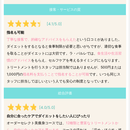
接客・サービスの質
[4.1/5.0]
指名も可能
丁寧な接客で、的確なアドバイスをもらえた
という口コミがありました。
ダイエットをするとなると食事制限が必要と思いがちですが、適切な食事
を取ることがダイエットには大切です。ラ・パルレでは、
食生活や生活習
慣のアドバイス
をもらえ、セルフケアを考えるタイミングにもなります。
トリートメントを行うスタッフは担当制ではありませんが、500円または
1,000円の
指名料を支払うことで指名することが可能
です。いつも同じス
タッフに担当してほしいという人でも安心の制度となっています。
総合評価
[4.0/5.0]
自分に合ったケアでダイエットをしたい人にぴったり
オーダーセレクト美痩身コースでは、
12種類と豊富なトリートメントか
ら、自分に合ったケアを選べます。
コースの流れは、「温め・ほぐす・巡