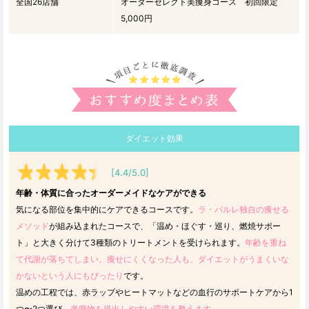
全国26店舗
オーダーセレクト美痩身コース 初回限定
5,000円
ダイエット効果
[4.4/5.0]
年齢・体質に合ったオーダーメイドなケアができる
気になる部位を集中的にケアできるコースです。
ラ・パルレ独自の痩せる
メソッド
が組み込まれたコースで、「温め・ほぐす・巡り、燃焼サポー
ト」と大きく分けて3種類のトリートメントを受けられます。
年齢を重ね
て代謝が落ちてしまい、痩せにくくなった人も、ダイエットがうまくいな
かないという人にもぴったり
です。
温めの工程では、赤ラップやヒートマットなどの血行のサポートケアから1
つ〜2つ選び、
老廃物を排出しやすい環境を整えます。