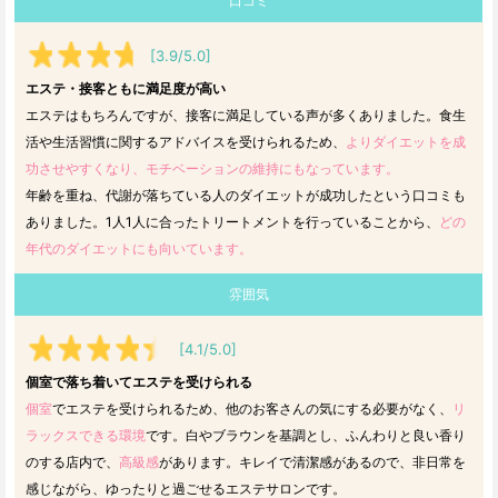
口コミ
[3.9/5.0]
エステ・接客ともに満足度が高い
エステはもちろんですが、接客に満足している声が多くありました。食生
活や生活習慣に関するアドバイスを受けられるため、
よりダイエットを成
功させやすくなり、モチベーションの維持にもなっています。
年齢を重ね、代謝が落ちている人のダイエットが成功したという口コミも
ありました。1人1人に合ったトリートメントを行っていることから、
どの
年代のダイエットにも向いています。
雰囲気
[4.1/5.0]
個室で落ち着いてエステを受けられる
個室
でエステを受けられるため、他のお客さんの気にする必要がなく、
リ
ラックスできる環境
です。白やブラウンを基調とし、ふんわりと良い香り
のする店内で、
高級感
があります。キレイで清潔感があるので、非日常を
感じながら、ゆったりと過ごせるエステサロンです。