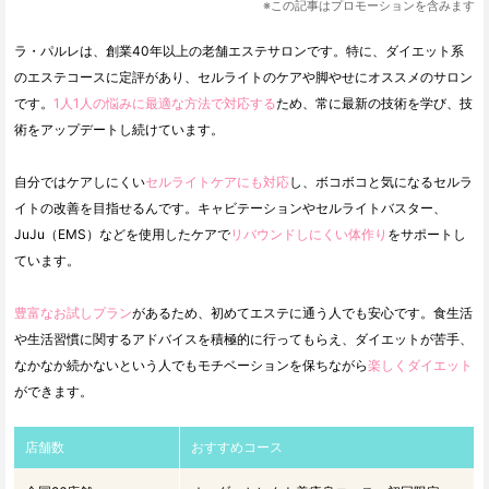
※この記事はプロモーションを含みます
ラ・パルレは、創業40年以上の老舗エステサロンです。特に、ダイエット系
のエステコースに定評があり、セルライトのケアや脚やせにオススメのサロン
です。
1人1人の悩みに最適な方法で対応する
ため、常に最新の技術を学び、技
術をアップデートし続けています。
自分ではケアしにくい
セルライトケアにも対応
し、ボコボコと気になるセルラ
イトの改善を目指せるんです。キャビテーションやセルライトバスター、
JuJu（EMS）などを使用したケアで
リバウンドしにくい体作り
をサポートし
ています。
豊富なお試しプラン
があるため、初めてエステに通う人でも安心です。食生活
や生活習慣に関するアドバイスを積極的に行ってもらえ、ダイエットが苦手、
なかなか続かないという人でもモチベーションを保ちながら
楽しくダイエット
ができます。
店舗数
おすすめコース