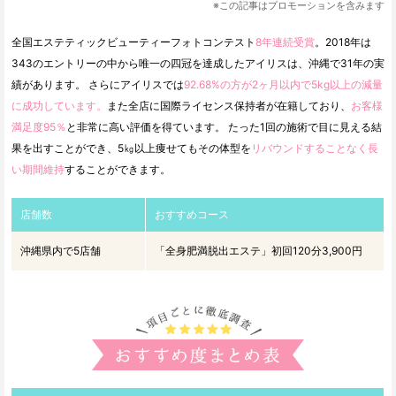
※この記事はプロモーションを含みます
全国エステティックビューティーフォトコンテスト
8年連続受賞
。2018年は
343のエントリーの中から唯一の四冠を達成したアイリスは、沖縄で31年の実
績があります。 さらにアイリスでは
92.68%の方が2ヶ月以内で5kg以上の減量
に成功しています。
また全店に国際ライセンス保持者が在籍しており、
お客様
満足度95％
と非常に高い評価を得ています。 たった1回の施術で目に見える結
果を出すことができ、5㎏以上痩せてもその体型を
リバウンドすることなく長
い期間維持
することができます。
店舗数
おすすめコース
沖縄県内で5店舗
「全身肥満脱出エステ」初回120分3,900円