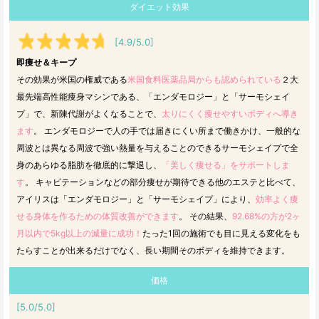
ダイエット効果
[4.9/5.0]
即痩せ＆キープ
その効果が米国の権威である
米国食料医薬品局からも認められている
２大
最先端高性能痩身マシンである、「エンダモロジー」と「サーモシェイ
プ」で、新陳代謝がよくなることで、
太りにくく痩せやすいボディへ導き
ます
。 エンダモロジーで人の手では届きにくい所まで働きかけ、一般的な
周波とは異なる周波で強い熱量を与えることのできるサーモシェイプで全
身のあらゆる脂肪を徹底的に撃退し、
「美しく痩せる」をサポートしま
す
。 キャビテーションなどの部分痩せが期待できる他のエステと比べて、
アイリスは「エンダモロジー」と「サーモシェイプ」により、
効率よく痩
せる身体を作るための体質改善ができます
。 その結果、
92.68%の方が2ヶ
月以内で5kg以上の減量に成功！
たった1回の施術でも目に見える変化をも
たらすことが出来るだけでなく、長い期間そのボディを維持できます。
価格
[5.0/5.0]