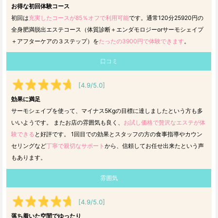
お得な初回体験コース
初回は
充実したコースが85％オフで利用可能
です。通常120分25920円の
全身肥満脱出エステコース（体質診断＋エンダモロジーorサーモシェイプ
＋アフターケアの３ステップ）を
たったの3900円で体験できます
。
口コミ
[4.9/5.0]
効果に満足
サーモシェイプを使って、マイナス5Kgの目標に達しましたという方も多
いいようです。 またお店の雰囲気も良く、
お試し価格で贅沢なエステが体
験できる
と好評です。 1回目での効果とスタッフの方の食事指導やカウン
セリングなど
丁寧で親切なサポート
から、信頼してお任せ出来たという声
もあります。
雰囲気
[4.9/5.0]
落ち着いた空間でゆったり