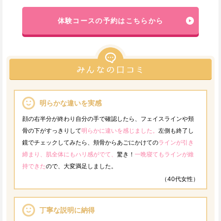
体験コースの予約はこちらから
明らかな違いを実感
顔の右半分が終わり自分の手で確認したら、フェイスラインや頬
骨の下がすっきりして
明らかに違いを感じました。
左側も終了し
鏡でチェックしてみたら、頬骨からあごにかけての
ラインが引き
締まり、肌全体にもハリ感がでて、
驚き！
一晩寝てもラインが維
持できた
ので、大変満足しました。
（40代女性）
丁寧な説明に納得