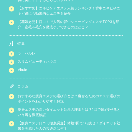
【おすすめ】ニキビケアエステ人気ランキング！背中ニキビやニ
キビ跡にも効果的なエステを紹介
【花嫁必見】口コミで人気の背中シェービングエステTOP3を紹
介！産毛＆毛穴を徹底ケアできるのはどこ？
特集
ラ・パルレ
スリムビューティハウス
Vitule
コラム
おすすめな痩身エステの選び方とは？痩せるためのエステ選びの
ポイントをわかりやすく解説
痩身エステの高いダイエット効果の理由とは？1回で5㎏痩せると
いう噂を徹底検証
【痩身エステ口コミ徹底調査】体験1回で1㎏痩せ！ダイエット効
果を実感した人の共通点は何？