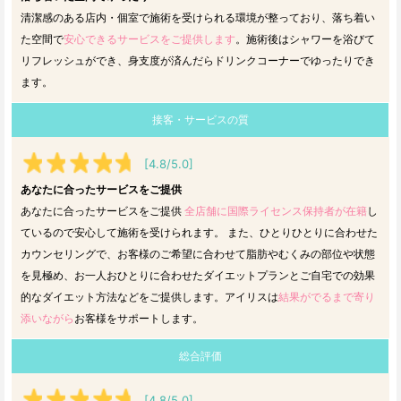
清潔感のある店内・個室で施術を受けられる環境が整っており、落ち着い
た空間で
安心できるサービスをご提供します
。施術後はシャワーを浴びて
リフレッシュができ、身支度が済んだらドリンクコーナーでゆったりでき
ます。
接客・サービスの質
[4.8/5.0]
あなたに合ったサービスをご提供
あなたに合ったサービスをご提供
全店舗に国際ライセンス保持者が在籍
し
ているので安心して施術を受けられます。 また、ひとりひとりに合わせた
カウンセリングで、お客様のご希望に合わせて脂肪やむくみの部位や状態
を見極め、お一人おひとりに合わせたダイエットプランとご自宅での効果
的なダイエット方法などをご提供します。アイリスは
結果がでるまで寄り
添いながら
お客様をサポートします。
総合評価
[4.8/5.0]