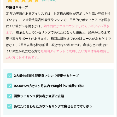
即痩せ＆キープ
31年の実績があるアイリスでは、お客様の95％が満足したと高い評価を得
ています。 ２大最先端高性能痩身マシンで、日常的なボディケアでは届き
にくい箇所へも働きかけ、
効率的にかつリバウンドしにくいボディへ導き
ます
。 徹底したカウンセリングであなたに合った施術と、結果が出るまで
寄り添うサポートがあります。 初回は85％オフの体験コースがあるだけで
はなく、2回目以降も比較的通い続けやすい料金です。産後などの痩せに
くい体型が気になる方で
短期間ダイエットに成功したい方＆体系を維持し
たい方におすすめです
。
2大最先端高性能痩身マシンで即痩せ＆キープ
92.68%の方が2ヶ月以内で5kg以上の減量に成功
国際ライセンス保持者が全店に在籍
あなたに合わせたカウンセリングで痩せるまで寄り添う