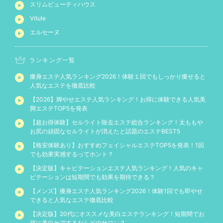
スリムビューティハウス
Vitule
エルセーヌ
ランキング一覧
痩身エステ人気ランキング2026！体験１回でもしっかり痩せると
人気なエステを徹底比較
【2026】脚やせエステ人気ランキング！お得に体験できる人気美
脚エステTOP5を発表
【超お得体験】セルライト除去エステ総合ランキング！太ももや
お尻の頑固なセルライトが消えたと話題のエステBEST5
【格安体験あり】おすすめフェイシャルエステTOP5を発表！1回
でも効果実感するってホント？
【決定版】キャビテーションエステ人気ランキング！人気のキャ
ビテーションは短期間でも効果を期待できる？
【メンズ】痩身エステ人気ランキング2026！体験1回でも即やせ
できると人気なエステ徹底比較
【決定版】20代にオススメな美白エステランキング！短期間でお
得に美白ケアするならどのサロン？