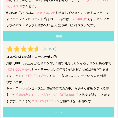
をより期待
できます。
9つの施術の中には、
フォトエステ
も含まれています。フォトエステもキ
ャビテーションのコースに含まれているのは、
Vituleだけ
です。ヒップア
ップやバストアップも求めている人にはVituleがオススメです。
価格
[4.7/5.0]
コスパのよいお試しコースが魅力的
月額5,000円以上かかるサロンや、1回で何万円もかかるサロンもある中で
月額3,000円から
キャビテーションのプランがあるVituleは割安だと言え
ます。さらに
初回0円のプラン
も多く、初めてのエステという人も利用し
やすいです。
キャビテーションコースは、9種類の施術の中から好きな施術を選べる充
実した
施術内容であるにも関わらず、初回3,000円
と格安で試すことがで
きます。ここまで
コスパのよいプラン
は他にはない特徴です。
口コミ