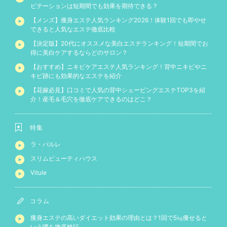
ビテーションは短期間でも効果を期待できる？
【メンズ】痩身エステ人気ランキング2026！体験1回でも即やせ
できると人気なエステ徹底比較
【決定版】20代にオススメな美白エステランキング！短期間でお
得に美白ケアするならどのサロン？
【おすすめ】ニキビケアエステ人気ランキング！背中ニキビやニ
キビ跡にも効果的なエステを紹介
【花嫁必見】口コミで人気の背中シェービングエステTOP3を紹
介！産毛＆毛穴を徹底ケアできるのはどこ？
特集
ラ・パルレ
スリムビューティハウス
Vitule
コラム
痩身エステの高いダイエット効果の理由とは？1回で5㎏痩せると
いう噂を徹底検証