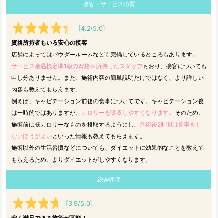
接客・サービスの質
[4.2/5.0]
資格所持者もいる安心の接客
店舗によってはパウダールームなども完備しているところもあります。
サービス接遇検定準1級の資格を所持したスタッフ
もおり、接客についても
申し分ありません。また、施術内容の簡単説明だけではなく、より詳しい
内容も教えてもらえます。
例えば、キャビテーション前後の食事についてです。キャビテーション後
は一時的ではありますが、
カロリーを吸収しやすくなります。
そのため、
施術前は低カロリーなものを摂取するようにし、
施術後2時間は食事をし
ないほうがよい
といった情報も教えてもらえます。
施術以外の生活習慣などについても、ダイエットに効果的なことを教えて
もらえるため、よりダイエットがしやすくなります。
総合評価
[3.9/5.0]
安く満足できる施術が可能！