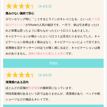
[4.4/5.0]
痛みのない施術で安心
カウンセリング時に「こうするとラインがキレイになる」といった
プロ目
線のアドバイス
がVituleの人気の秘訣です。一方で、体は引き締まったけ
れど体重は思ったように落ちなかったという口コミもありました。
キャビテーションが痛かったという口コミは見当たりませんでした。キャ
ビテーション自体は全く痛みはなく、キャビテーションによって出てきた
老廃物を流すマッサージのほうが痛く感じるほど、キャビテーションは痛
みがありません。
施術の痛みが心配な人も安心
です。
雰囲気
[4.3/5.0]
清潔感のある店内
ほとんどの店舗が
完全個室
の施術室になっています。
特段高級感があるという訳ではありませんが、清潔感があり、ベッドや紙
ショーツなどの備品もキレイです。