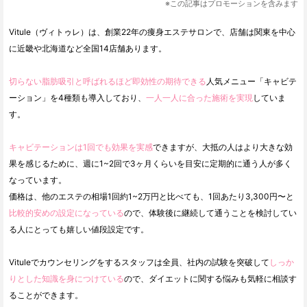
※この記事はプロモーションを含みます
Vitule（ヴィトゥレ）は、創業22年の痩身エステサロンで、店舗は関東を中心
に近畿や北海道など全国14店舗あります。
切らない脂肪吸引と呼ばれるほど即効性の期待できる
人気メニュー「キャビテ
ーション」を4種類も導入しており、
一人一人に合った施術を実現
していま
す。
キャビテーションは1回でも効果を実感
できますが、大抵の人はより大きな効
果を感じるために、週に1~2回で3ヶ月くらいを目安に定期的に通う人が多く
なっています。
価格は、他のエステの相場1回約1~2万円と比べても、1回あたり3,300円〜と
比較的安めの設定になっている
ので、体験後に継続して通うことを検討してい
る人にとっても嬉しい値段設定です。
Vituleでカウンセリングをするスタッフは全員、社内の試験を突破して
しっか
りとした知識を身につけている
ので、ダイエットに関する悩みも気軽に相談す
ることができます。