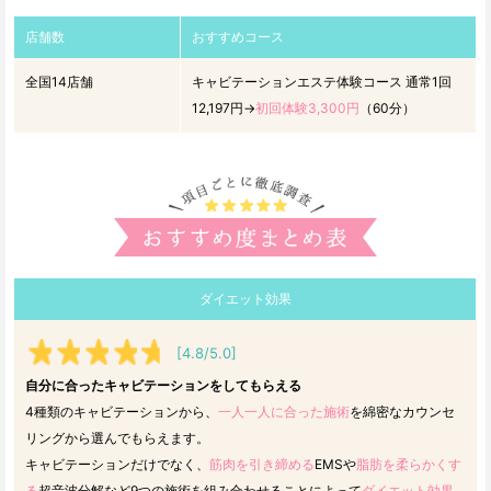
店舗数
おすすめコース
全国14店舗
キャビテーションエステ体験コース 通常1回
12,197円→
初回体験3,300円
（60分）
ダイエット効果
[4.8/5.0]
自分に合ったキャビテーションをしてもらえる
4種類のキャビテーションから、
一人一人に合った施術
を綿密なカウンセ
リングから選んでもらえます。
キャビテーションだけでなく、
筋肉を引き締める
EMSや
脂肪を柔らかくす
る
超音波分解など9つの施術を組み合わせることによって
ダイエット効果