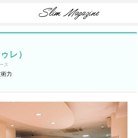
トゥレ）
ース
技術力