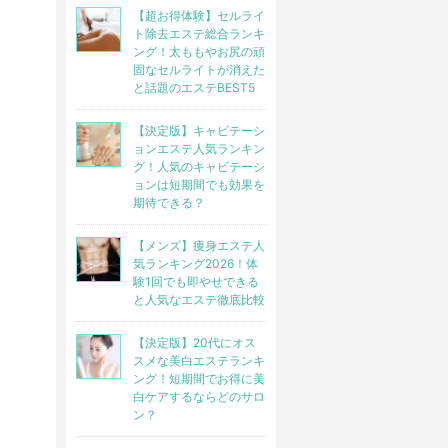
【超お得体験】セルライ
ト除去エステ総合ランキ
ング！太ももやお尻の頑
固なセルライトが消えた
と話題のエステBEST5
【決定版】キャビテーシ
ョンエステ人気ランキン
グ！人気のキャビテーシ
ョンは短期間でも効果を
期待できる？
【メンズ】痩身エステ人
気ランキング2026！体
験1回でも即やせできる
と人気なエステ徹底比較
【決定版】20代にオス
スメな美白エステランキ
ング！短期間でお得に美
白ケアするならどのサロ
ン？