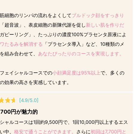
筋細胞のリンパの流れをよくして
ブルドック顔をすっきり
「超音波」、表皮細胞の新陳代謝を促し
新しい肌を作りだ
ガピーリング」、たっぷりの濃度100%プラセンタ原液によ
ワたるみを解消する
「プラセンタ導入」など、10種類のメ
を組み合わせて、
あなたぴったりのコースを実現します。
フェイシャルコースでの
小顔満足度は95%以上
で、多くの
の効果の高さを実感しています。
[4.9/5.0]
,700円が魅力的
シャルコースは1回約9,500円で、1回10,000円以上するエス
い中、
格安で通うことができます。
さらに
初回は7,700円と