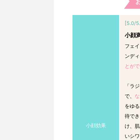
[5.0/5
小顔
フェイ
ンディ
とがで
「ラジ
で、
な
をゆる
待でき
小顔効果
け、肌
いシワ