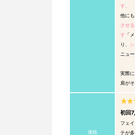
す。
他にも
させる
す
「メ
り、
シ
ニュー
実際に
肩がそ
初回7
フェイ
価格
テが多