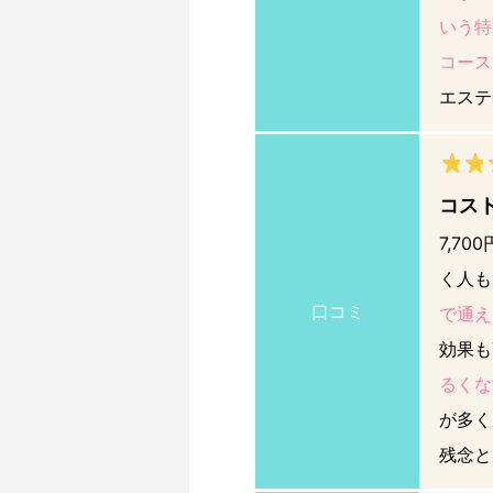
いう特
コース
エステ
コス
7,7
く人も
口コミ
で通え
効果も
るくな
が多く
残念と