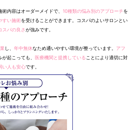
施術内容はオーダーメイドで、
10種類の悩み別のアプローチ
を
やすい施術
を受けることができます。コスパのよいサロンとい
コスパの良さ
が強みです。
営業
し、
年中無休
なため通いやすい環境が整っています。
アフ
ルが起こっても、
医療機関と提携している
ことにより適切に対
弱い人も安心
です。