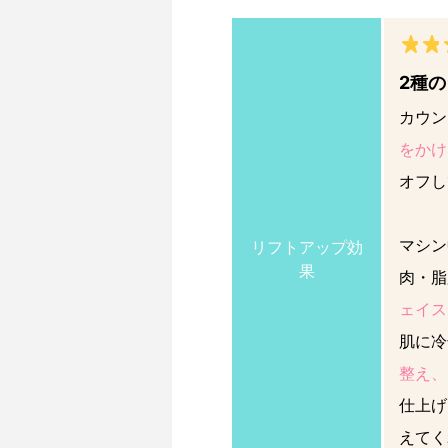
2種
カウン
をかけ
オフし
マシン
リフトアップ効
果
肉・脂
ェイス
肌に冷
整え、
仕上げ
えてく