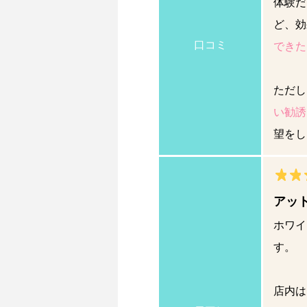
体験だ
ど、効
口コミ
できた
ただし
い勧誘
望をし
アッ
ホワイ
す。
店内は