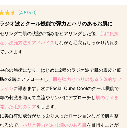
[4.5/5.0]
のラジオ波とクール機能で弾力とハリのあるお肌に
セリングで肌の状態や悩みをヒアリングした後、
肌に負担
ない洗顔方法をアドバイス
しながら毛穴もしっかり汚れを
ていきます。
中心の施術になり、はじめに2種のラジオ波で肌の表皮と筋
肪の2層にアプローチし、
肌を弾力とハリのある立体的なフ
ライン
に導きます。次にFacial Cube Coolのクール機能で
却の刺激を与えて血流やリンパにアプローチし
肌のキメを
開いた毛穴のケア
をします。
に美白有効成分がたっぷり入ったローションなどで肌を整
れるので、
ハリと弾力があり潤いのある肌
を目指すことが