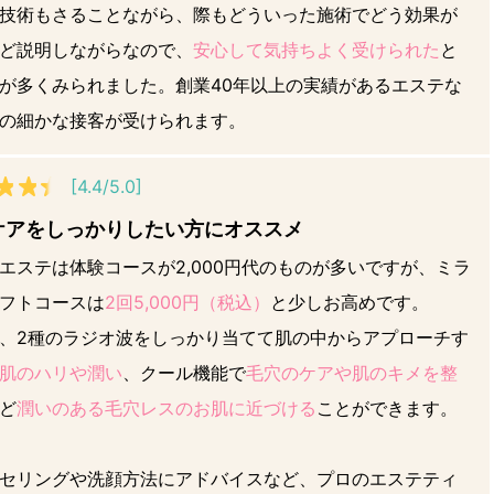
技術もさることながら、際もどういった施術でどう効果が
ど説明しながらなので、
安心して気持ちよく受けられた
と
が多くみられました。創業40年以上の実績があるエステな
の細かな接客が受けられます。
[4.4/5.0]
ケアをしっかりしたい方にオススメ
エステは体験コースが2,000円代のものが多いですが、ミラ
フトコースは
2回5,000円（税込）
と少しお高めです。
、2種のラジオ波をしっかり当てて肌の中からアプローチす
肌のハリや潤い
、クール機能で
毛穴のケアや肌のキメを整
ど
潤いのある毛穴レスのお肌に近づける
ことができます。
セリングや洗顔方法にアドバイスなど、プロのエステティ