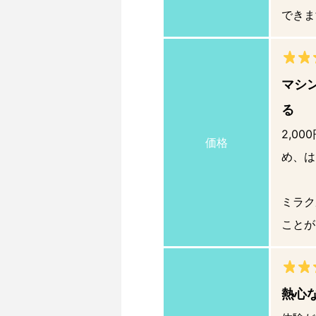
できま
マシン
る
2,0
価格
め、は
ミラク
ことが
熱心