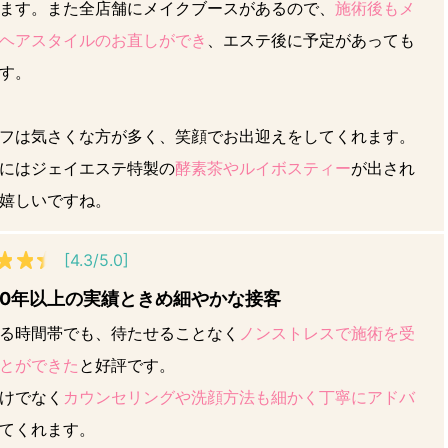
ます。また全店舗にメイクブースがあるので、
施術後もメ
ヘアスタイルのお直しができ
、エステ後に予定があっても
す。
フは気さくな方が多く、笑顔でお出迎えをしてくれます。
にはジェイエステ特製の
酵素茶やルイボスティー
が出され
嬉しいですね。
[4.3/5.0]
40年以上の実績ときめ細やかな接客
る時間帯でも、待たせることなく
ノンストレスで施術を受
とができた
と好評です。
けでなく
カウンセリングや洗顔方法も細かく丁寧にアドバ
てくれます。