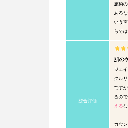
施術の
あるな
いう声
らでは
肌の
ジェイ
クルリ
ですが
るので
総合評価
える
な
カウン