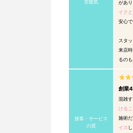
雰囲気
があり
イクと
安心で
スタッ
来店時
るのも
創業
混雑す
けるこ
施術だ
接客・サービス
の質
イス
し