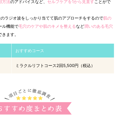
顔方法
のアドバイスなど、
セルフケアを1から見直す
ことがで
種のラジオ波をしっかり当てて肌のアプローチをするので
肌の
ール機能で
毛穴のケアや肌のキメを整える
など
潤いのある毛穴
できます。
おすすめコース
ミラクルリフトコース2回5,500円（税込）