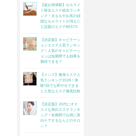
【超お得体験】セルライ
ト除去エステ総合ランキ
ング！太ももやお尻の頑
固なセルライトが消えた
と話題のエステBEST5
【決定版】キャビテーシ
ョンエステ人気ランキン
グ！人気のキャビテーシ
ョンは短期間でも効果を
期待できる？
【メンズ】痩身エステ人
気ランキング2026！体
験1回でも即やせできる
と人気なエステ徹底比較
【決定版】20代にオス
スメな美白エステランキ
ング！短期間でお得に美
白ケアするならどのサロ
ン？