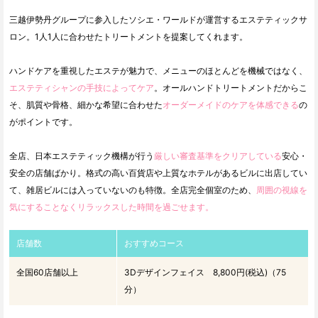
三越伊勢丹グループに参入したソシエ・ワールドが運営するエステティックサ
ロン。1人1人に合わせたトリートメントを提案してくれます。
ハンドケアを重視したエステが魅力で、メニューのほとんどを機械ではなく、
エステティシャンの手技によってケア
。オールハンドトリートメントだからこ
そ、肌質や骨格、細かな希望に合わせた
オーダーメイドのケアを体感できる
の
がポイントです。
全店、日本エステティック機構が行う
厳しい審査基準をクリアしている
安心・
安全の店舗ばかり。格式の高い百貨店や上質なホテルがあるビルに出店してい
て、雑居ビルには入っていないのも特徴。全店完全個室のため、
周囲の視線を
気にすることなくリラックスした時間を過ごせます。
店舗数
おすすめコース
全国60店舗以上
3Dデザインフェイス 8,800円(税込)（75
分）