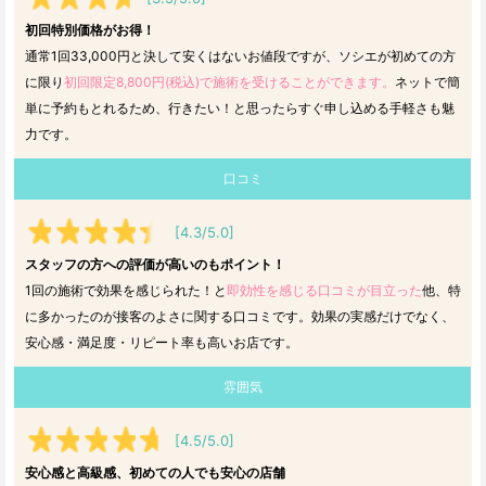
初回特別価格がお得！
通常1回33,000円と決して安くはないお値段ですが、ソシエが初めての方
に限り
初回限定8,800円(税込)で施術を受けることができます。
ネットで簡
単に予約もとれるため、行きたい！と思ったらすぐ申し込める手軽さも魅
力です。
口コミ
[4.3/5.0]
スタッフの方への評価が高いのもポイント！
1回の施術で効果を感じられた！と
即効性を感じる口コミが目立った
他、特
に多かったのが接客のよさに関する口コミです。効果の実感だけでなく、
安心感・満足度・リピート率も高いお店です。
雰囲気
[4.5/5.0]
安心感と高級感、初めての人でも安心の店舗