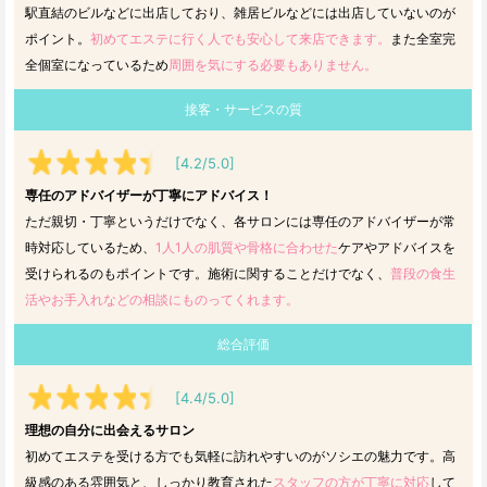
駅直結のビルなどに出店しており、雑居ビルなどには出店していないのが
ポイント。
初めてエステに行く人でも安心して来店できます。
また全室完
全個室になっているため
周囲を気にする必要もありません。
接客・サービスの質
[4.2/5.0]
専任のアドバイザーが丁寧にアドバイス！
ただ親切・丁寧というだけでなく、各サロンには専任のアドバイザーが常
時対応しているため、
1人1人の肌質や骨格に合わせた
ケアやアドバイスを
受けられるのもポイントです。施術に関することだけでなく、
普段の食生
活やお手入れなどの相談にものってくれます。
総合評価
[4.4/5.0]
理想の自分に出会えるサロン
初めてエステを受ける方でも気軽に訪れやすいのがソシエの魅力です。高
級感のある雰囲気と、しっかり教育された
スタッフの方が丁寧に対応
して