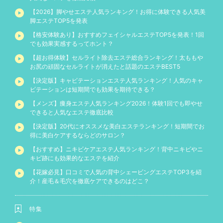
【2026】脚やせエステ人気ランキング！お得に体験できる人気美
脚エステTOP5を発表
【格安体験あり】おすすめフェイシャルエステTOP5を発表！1回
でも効果実感するってホント？
【超お得体験】セルライト除去エステ総合ランキング！太ももや
お尻の頑固なセルライトが消えたと話題のエステBEST5
【決定版】キャビテーションエステ人気ランキング！人気のキャ
ビテーションは短期間でも効果を期待できる？
【メンズ】痩身エステ人気ランキング2026！体験1回でも即やせ
できると人気なエステ徹底比較
【決定版】20代にオススメな美白エステランキング！短期間でお
得に美白ケアするならどのサロン？
【おすすめ】ニキビケアエステ人気ランキング！背中ニキビやニ
キビ跡にも効果的なエステを紹介
【花嫁必見】口コミで人気の背中シェービングエステTOP3を紹
介！産毛＆毛穴を徹底ケアできるのはどこ？
特集