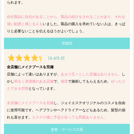
られます。
自社製品に自信があることから、製品の紹介をされることがあり、それを
強い勧誘と感じる人も
いました。製品の購入を求めていない人は、きっぱ
りと必要ないことを伝えるほうがよいでしょう。
雰囲気
[4.4/5.0]
全店舗にメイクブースを完備
店舗によって違いはありますが、
あまり広々とした店舗はありません。
し
かし
明るく清潔感のある店舗
で、
個室
で施術してもらえるため、
ゆったり
とできる空間
となっています。
全店舗にメイクブースを完備
し、ジェイエステオリジナルのコスメを自由
に使用可能です。ヘアブラシやヘアドライアーなどもあるため、髪型の崩
れも直せます。
エステの後に予定が合っても問題ありません。
接客・サービスの質