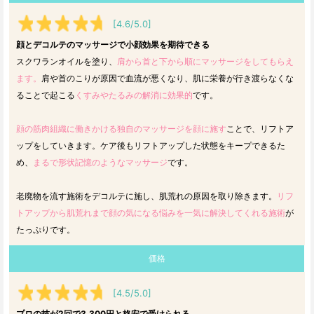
[4.6/5.0]
顔とデコルテのマッサージで小顔効果を期待できる
スクワランオイルを塗り、
肩から首と下から順にマッサージをしてもらえ
ます。
肩や首のこりが原因で血流が悪くなり、肌に栄養が行き渡らなくな
ることで起こる
くすみやたるみの解消に効果的
です。
顔の筋肉組織に働きかける独自のマッサージを顔に施す
ことで、リフトア
ップをしていきます。ケア後もリフトアップした状態をキープできるた
め、
まるで形状記憶のようなマッサージ
です。
老廃物を流す施術をデコルテに施し、肌荒れの原因を取り除きます。
リフ
トアップから肌荒れまで顔の気になる悩みを一気に解決してくれる施術
が
たっぷりです。
価格
[4.5/5.0]
プロの技が2回で3,300円と格安で受けられる