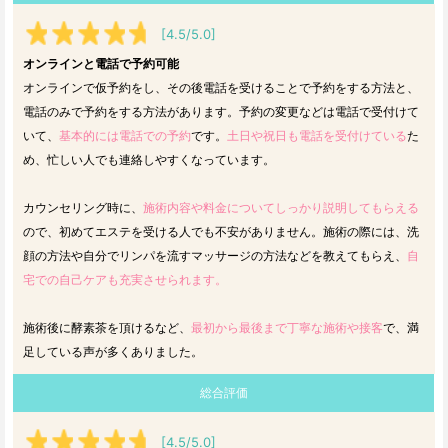
[4.5/5.0]
オンラインと電話で予約可能
オンラインで仮予約をし、その後電話を受けることで予約をする方法と、
電話のみで予約をする方法があります。予約の変更などは電話で受付けて
いて、
基本的には電話での予約
です。
土日や祝日も電話を受付けている
た
め、忙しい人でも連絡しやすくなっています。
カウンセリング時に、
施術内容や料金についてしっかり説明してもらえる
ので、初めてエステを受ける人でも不安がありません。施術の際には、洗
顔の方法や自分でリンパを流すマッサージの方法などを教えてもらえ、
自
宅での自己ケアも充実させられます。
施術後に酵素茶を頂けるなど、
最初から最後まで丁寧な施術や接客
で、満
足している声が多くありました。
総合評価
[4.5/5.0]