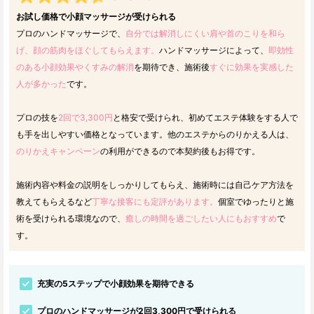
お試し価格で小顔マッサージが受けられる
プロのハンドマッサージで、
自分では解消しにくい肩や首のこりを和ら
げ、顔の筋肉をほぐしてもらえます。
ハンドマッサージによって、
即効性
のある小顔効果やくすみの解消
を期待でき、施術後
すぐに効果を実感した
人が多かった
です。
プロの技を
2回で3,300円
と格安で受けられ、初めてエステ体験をする人で
も手を出しやすい価格となっています。他のエステからのりかえる人は、
のりかえキャンペーン
の利用ができるので本契約後もお得です。
施術内容や料金の説明をしっかりしてもらえ、施術時には自己ケア方法を
教えてもらえるなど
丁寧な接客にも定評があります。
個室でゆったりと施
術を受けられる環境なので、
癒しの時間を過ごしたい人にもおすすめ
で
す。
充実の5ステップで小顔効果を期待できる
プロのハンドマッサージが2回3,300円で受けられる