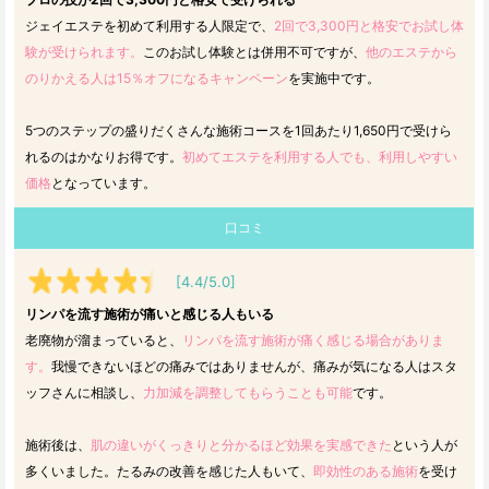
ジェイエステを初めて利用する人限定で、
2回で3,300円と格安でお試し体
験が受けられます。
このお試し体験とは併用不可ですが、
他のエステから
のりかえる人は15％オフになるキャンペーン
を実施中です。
5つのステップの盛りだくさんな施術コースを1回あたり1,650円で受けら
れるのはかなりお得です。
初めてエステを利用する人でも、利用しやすい
価格
となっています。
口コミ
[4.4/5.0]
リンパを流す施術が痛いと感じる人もいる
老廃物が溜まっていると、
リンパを流す施術が痛く感じる場合がありま
す。
我慢できないほどの痛みではありませんが、痛みが気になる人はスタ
ッフさんに相談し、
力加減を調整してもらうことも可能
です。
施術後は、
肌の違いがくっきりと分かるほど効果を実感できた
という人が
多くいました。たるみの改善を感じた人もいて、
即効性のある施術
を受け