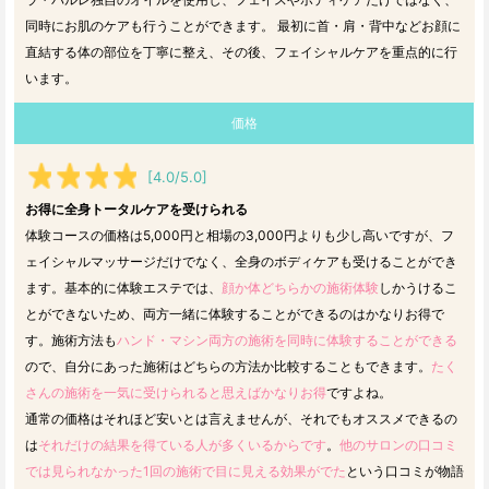
同時にお肌のケアも行うことができます。 最初に首・肩・背中などお顔に
直結する体の部位を丁寧に整え、その後、フェイシャルケアを重点的に行
います。
価格
[4.0/5.0]
お得に全身トータルケアを受けられる
体験コースの価格は5,000円と相場の3,000円よりも少し高いですが、フ
ェイシャルマッサージだけでなく、全身のボディケアも受けることができ
ます。基本的に体験エステでは、
顔か体どちらかの施術体験
しかうけるこ
とができないため、両方一緒に体験することができるのはかなりお得で
す。施術方法も
ハンド・マシン両方の施術を同時に体験することができる
ので、自分にあった施術はどちらの方法か比較することもできます。
たく
さんの施術を一気に受けられると思えばかなりお得
ですよね。
通常の価格はそれほど安いとは言えませんが、それでもオススメできるの
は
それだけの結果を得ている人が多くいるからです
。
他のサロンの口コミ
では見られなかった1回の施術で目に見える効果がでた
という口コミが物語