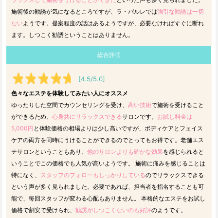
施術後の勧誘が気になるところですが、ラ・パルレでは
強引な勧誘は一切
ない
ようです。提案程度の話はあるようですが、必要なければすぐに断れ
ます。しつこく勧誘ということはありません。
総合評価
[4.5/5.0]
色々なエステを体験してみたい人にオススメ
ゆったりした空間でカウンセリングを受け、
高い技術
で施術を受けること
ができるため、
心身共にリラックスできる
サロンです。
お試し料金は
5,000円
と体験価格の相場よりは少し高いですが、ボディケアとフェイス
ケアの両方を同時にうけることができるのでとってもお得です。老舗エス
テサロンということもあり、
他のサロンよりも確かな効果
を感じられると
いうことでこの価格でも人気が高いようです。 施術に痛みを感じることは
特になく、
スタッフのフォローもしっかりしている
のでリラックスできる
という声が多く見られました。必要であれば、担当者を指名することも可
能で、毎回スタッフが変わる心配もありません。 本格的なエステをお試し
価格で割安で受けられ、
勧誘がしつこくないのも好評
のようです。