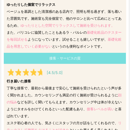
ゆったりした個室でリラックス
ベージュを基調とした清潔感のある店内で、照明も明る過ぎず、落ち着い
た雰囲気です。施術室も完全個室で、他のサロンと比べて広めにとってあ
るため、
ゆったりとした空間でリラックスして施術を受けられます。
また、パリコレに協賛したこともあるラ・パルレの
基礎化粧品のテスター
を毎回試せる
ようになっています。試せることも嬉しいですが、
基礎化粧
品を用意していく必要がない
というのも便利なポイントです。
接客・サービスの質
[4.5/5.0]
行き届いた接客
丁寧な接客で、最初から最後まで安心して施術を受けられたという声が多
く聞かれました。カウンセリングも満足の行く施術が受けられるように
顔
の悩み
などを詳しく聞いてもらえます。カウンセリング中は体が冷えない
ようにタオルをかけてくれるといった配慮もあり、
接客レベルが高い
と喜
ばれています。
エステ初心者の人でも、気さくにスタッフの方が話をしてくれるので、
リ
ラックスして施術をうけることができた
といった声も多く見られました。