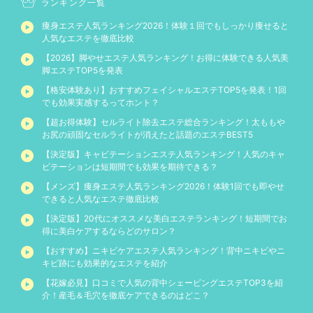
ランキング一覧
痩身エステ人気ランキング2026！体験１回でもしっかり痩せると
人気なエステを徹底比較
【2026】脚やせエステ人気ランキング！お得に体験できる人気美
脚エステTOP5を発表
【格安体験あり】おすすめフェイシャルエステTOP5を発表！1回
でも効果実感するってホント？
【超お得体験】セルライト除去エステ総合ランキング！太ももや
お尻の頑固なセルライトが消えたと話題のエステBEST5
【決定版】キャビテーションエステ人気ランキング！人気のキャ
ビテーションは短期間でも効果を期待できる？
【メンズ】痩身エステ人気ランキング2026！体験1回でも即やせ
できると人気なエステ徹底比較
【決定版】20代にオススメな美白エステランキング！短期間でお
得に美白ケアするならどのサロン？
【おすすめ】ニキビケアエステ人気ランキング！背中ニキビやニ
キビ跡にも効果的なエステを紹介
【花嫁必見】口コミで人気の背中シェービングエステTOP3を紹
介！産毛＆毛穴を徹底ケアできるのはどこ？