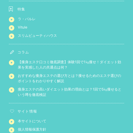
特集
ラ・パルレ
Vitule
スリムビューティハウス
コラム
【痩身エステ口コミ徹底調査】体験1回で1㎏痩せ！ダイエット効
果を実感した人の共通点は何？
おすすめな痩身エステの選び方とは？痩せるためのエステ選びの
ポイントをわかりやすく解説
痩身エステの高いダイエット効果の理由とは？1回で5㎏痩せると
いう噂を徹底検証
サイト情報
本サイトについて
個人情報保護方針