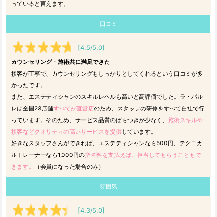
っていると言えます。
口コミ
[4.5/5.0]
カウンセリング・施術共に満足できた
接客が丁寧で、カウンセリングもしっかりとしてくれるという口コミが多
かったです。
また、エステティシャンのスキルレベルも高いと高評価でした。ラ・パル
レは全国23店舗
すべてが直営店
のため、スタッフの研修をすべて自社で行
っています。そのため、サービス品質のばらつきが少なく、
施術スキルや
接客などクオリティの高いサービスを提供
しています。
好きなスタッフさんができれば、エステティシャンなら500円、テクニカ
ルトレーナーなら1,000円の
指名料を支払えば、担当してもらうこともで
きます。
（会員になった場合のみ）
雰囲気
[4.3/5.0]