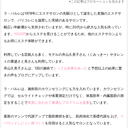
※この記事はプロモーションを含みます
ラ・パルレは1978年にエステサロンの先駆けとして誕生した老舗のエステサ
ロンで、パリコレにも協賛した実績のあるサロンです。
幅広い年齢層から支持されていますが、特に20代から絶大な人気を誇ってい
ます。
1000円
からエステを受けることができるため、他のエステサロンより
もお得にエステ体験ができます。
利用している芸能人も多く、モデルの舟山久美子さん（くみっきー）やタレン
トの重盛さと美さんも利用しています。
舟山久美子さんは、1回の施術で
とっても効果があった
と予想以上の結果に驚
きの声をブログにアップしています。
ラ・パルレは、施術前のカウンセリングにも力を入れています。カウンセリン
グでは、セルライトチェックや体重測定だけでなく、体脂肪率・内臓脂肪の測
定をすることで
体質に合わせて最適なプログラムを提案
しています。
最新のマシンで代謝アップで脂肪燃焼を促し、筋肉強化で基礎代謝を上げ、
リ
バウンドしにくい体づくり
を目指せると人気なサロンとなっています。