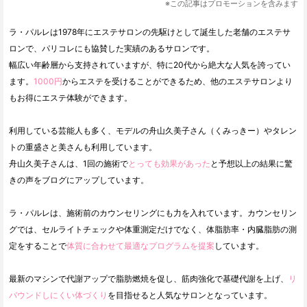
※この記事はプロモーションを含みます
ラ・パルレは1978年にエステサロンの先駆けとして誕生した老舗のエステサ
ロンで、パリコレにも協賛した実績のあるサロンです。
幅広い年齢層から支持されていますが、特に20代から絶大な人気を誇ってい
ます。
1000円
からエステを受けることができるため、他のエステサロンより
もお得にエステ体験ができます。
利用している芸能人も多く、モデルの舟山久美子さん（くみっきー）やタレン
トの重盛さと美さんも利用しています。
舟山久美子さんは、1回の施術で
とっても効果があった
と予想以上の結果に驚
きの声をブログにアップしています。
ラ・パルレは、施術前のカウンセリングにも力を入れています。カウンセリン
グでは、セルライトチェックや体重測定だけでなく、体脂肪率・内臓脂肪の測
定をすることで
体質に合わせて最適なプログラムを提案
しています。
最新のマシンで代謝アップで脂肪燃焼を促し、筋肉強化で基礎代謝を上げ、
リ
バウンドしにくい体づくり
を目指せると人気なサロンとなっています。