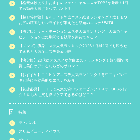
【格安体験あり】おすすめフェイシャルエステTOP5を発表！1回
でも効果実感するってホント？
【超お得体験】セルライト除去エステ総合ランキング！太ももや
お尻の頑固なセルライトが消えたと話題のエステBEST5
【決定版】キャビテーションエステ人気ランキング！人気のキャ
ビテーションは短期間でも効果を期待できる？
【メンズ】痩身エステ人気ランキング2026！体験1回でも即やせ
できると人気なエステ徹底比較
【決定版】20代にオススメな美白エステランキング！短期間でお
得に美白ケアするならどのサロン？
【おすすめ】ニキビケアエステ人気ランキング！背中ニキビやニ
キビ跡にも効果的なエステを紹介
【花嫁必見】口コミで人気の背中シェービングエステTOP3を紹
介！産毛＆毛穴を徹底ケアできるのはどこ？
特集
ラ・パルレ
スリムビューティハウス
Vitule