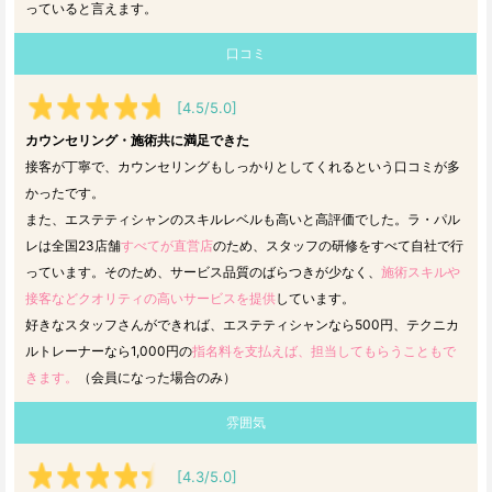
っていると言えます。
口コミ
[4.5/5.0]
カウンセリング・施術共に満足できた
接客が丁寧で、カウンセリングもしっかりとしてくれるという口コミが多
かったです。
また、エステティシャンのスキルレベルも高いと高評価でした。ラ・パル
レは全国23店舗
すべてが直営店
のため、スタッフの研修をすべて自社で行
っています。そのため、サービス品質のばらつきが少なく、
施術スキルや
接客などクオリティの高いサービスを提供
しています。
好きなスタッフさんができれば、エステティシャンなら500円、テクニカ
ルトレーナーなら1,000円の
指名料を支払えば、担当してもらうこともで
きます。
（会員になった場合のみ）
雰囲気
[4.3/5.0]