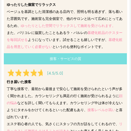
ゆったりした個室でリラックス
ベージュを基調とした清潔感のある店内で、照明も明る過ぎず、落ち着い
た雰囲気です。施術室も完全個室で、他のサロンと比べて広めにとってあ
るため、
ゆったりとした空間でリラックスして施術を受けられます。
また、パリコレに協賛したこともあるラ・パルレの
基礎化粧品のテスター
を毎回試せる
ようになっています。試せることも嬉しいですが、
基礎化粧
品を用意していく必要がない
というのも便利なポイントです。
接客・サービスの質
[4.5/5.0]
行き届いた接客
丁寧な接客で、最初から最後まで安心して施術を受けられたという声が多
く聞かれました。カウンセリングも満足の行く施術が受けられるように
顔
の悩み
などを詳しく聞いてもらえます。カウンセリング中は体が冷えない
ようにタオルをかけてくれるといった配慮もあり、
接客レベルが高い
と喜
ばれています。
エステ初心者の人でも、気さくにスタッフの方が話をしてくれるので、
リ
ラックスして施術をうけることができた
といった声も多く見られました。