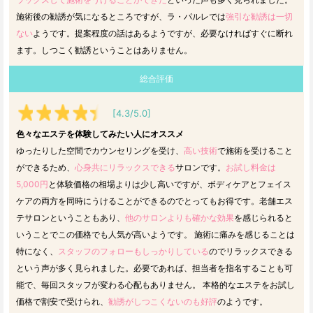
施術後の勧誘が気になるところですが、ラ・パルレでは
強引な勧誘は一切
ない
ようです。提案程度の話はあるようですが、必要なければすぐに断れ
ます。しつこく勧誘ということはありません。
総合評価
[4.3/5.0]
色々なエステを体験してみたい人にオススメ
ゆったりした空間でカウンセリングを受け、
高い技術
で施術を受けること
ができるため、
心身共にリラックスできる
サロンです。
お試し料金は
5,000円
と体験価格の相場よりは少し高いですが、ボディケアとフェイス
ケアの両方を同時にうけることができるのでとってもお得です。老舗エス
テサロンということもあり、
他のサロンよりも確かな効果
を感じられると
いうことでこの価格でも人気が高いようです。 施術に痛みを感じることは
特になく、
スタッフのフォローもしっかりしている
のでリラックスできる
という声が多く見られました。必要であれば、担当者を指名することも可
能で、毎回スタッフが変わる心配もありません。 本格的なエステをお試し
価格で割安で受けられ、
勧誘がしつこくないのも好評
のようです。