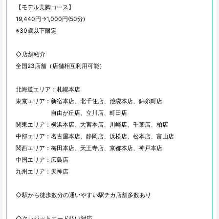
【モデル美脚コース】
19,440円→1,000円(50分)
※30歳以下限定
◇店舗紹介
全国23店舗（店舗相互利用可能）
北海道エリア：札幌本店
東京エリア：新宿本店、北千住店、池袋本店、錦糸町店
自由が丘店、立川店、町田店
関東エリア：横浜本店、大宮本店、川崎店、千葉店、柏店
中部エリア：名古屋本店、静岡店、浜松店、松本店、富山店
関西エリア：梅田本店、天王寺店、京都本店、神戸本店
中国エリア：広島店
九州エリア：天神店
◇駅から徒歩数分の通いやすい駅チカ店舗多数あり
◇クレジットカード払い対応