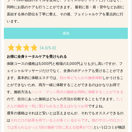
同時にお肌のケアも行うことができます。 最初に首・肩・背中などお顔に
直結する体の部位を丁寧に整え、その後、フェイシャルケアを重点的に行
います。
価格
[4.0/5.0]
お得に全身トータルケアを受けられる
体験コースの価格は5,000円と相場の3,000円よりも少し高いですが、フ
ェイシャルマッサージだけでなく、全身のボディケアも受けることができ
ます。基本的に体験エステでは、
顔か体どちらかの施術体験
しかうけるこ
とができないため、両方一緒に体験することができるのはかなりお得で
す。施術方法も
ハンド・マシン両方の施術を同時に体験することができる
ので、自分にあった施術はどちらの方法か比較することもできます。
たく
さんの施術を一気に受けられると思えばかなりお得
ですよね。
通常の価格はそれほど安いとは言えませんが、それでもオススメできるの
は
それだけの結果を得ている人が多くいるからです
。
他のサロンの口コミ
では見られなかった1回の施術で目に見える効果がでた
という口コミが物語