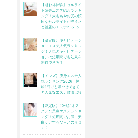
【超お得体験】セルライ
ト除去エステ総合ランキ
ング！太ももやお尻の頑
固なセルライトが消えた
と話題のエステBEST5
【決定版】キャビテーシ
ョンエステ人気ランキン
グ！人気のキャビテーシ
ョンは短期間でも効果を
期待できる？
【メンズ】痩身エステ人
気ランキング2026！体
験1回でも即やせできる
と人気なエステ徹底比較
【決定版】20代にオス
スメな美白エステランキ
ング！短期間でお得に美
白ケアするならどのサロ
ン？