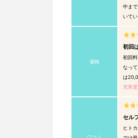
中まで
いてい
初回
初回料
価格
なって
は20
充実度
セル
ヒトカ
口コミ
では最