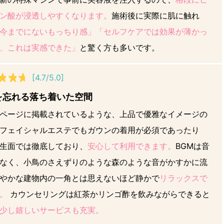
ン酸が浸透しやすくなります。
施術後に実際に肌に触れ
今までにないもっちり感」「セルフケアでは効果が薄かっ
、これは実感できた」
と驚く方も多いです。
[4.7/5.0]
を忘れる落ち着いた空間
ページに掲載されているような、上品で優雅なイメージの
フェイシャルエステでもガウンの着用が必須であったり
生面では徹底しており、
安心して利用できます。
BGMは音
なく、小鳥のさえずりのような森のような音がかすかに流
やかな建物内の一角とは思えないほど静かで
リラックスで
。
カウンセリングは紅茶かリンゴ酢を飲みながらできると
少し嬉しいサービスも充実。