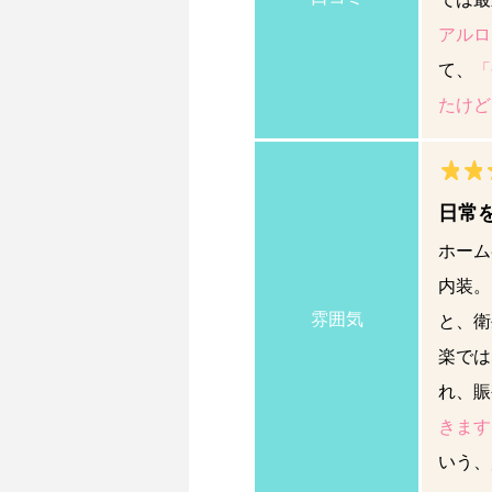
アルロ
て、
「
たけど
日常
ホーム
内装。
雰囲気
と、衛
楽では
れ、賑
きます
いう、