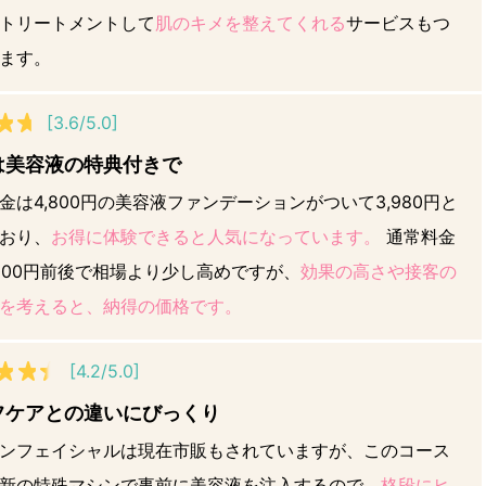
トリートメントして
肌のキメを整えてくれる
サービスもつ
ます。
[3.6/5.0]
は美容液の特典付きで
金は4,800円の美容液ファンデーションがついて3,980円と
おり、
お得に体験できると人気になっています。
通常料金
,000円前後で相場より少し高めですが、
効果の高さや接客の
を考えると、納得の価格です。
[4.2/5.0]
フケアとの違いにびっくり
ンフェイシャルは現在市販もされていますが、このコース
新の特殊マシンで事前に美容液を注入するので、
格段にヒ