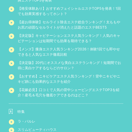
脚エステTOP5を発表
【格安体験あり】おすすめフェイシャルエステTOP5を発表！1回
でも効果実感するってホント？
【超お得体験】セルライト除去エステ総合ランキング！太ももや
お尻の頑固なセルライトが消えたと話題のエステBEST5
【決定版】キャビテーションエステ人気ランキング！人気のキャ
ビテーションは短期間でも効果を期待できる？
【メンズ】痩身エステ人気ランキング2026！体験1回でも即やせ
できると人気なエステ徹底比較
【決定版】20代にオススメな美白エステランキング！短期間でお
得に美白ケアするならどのサロン？
【おすすめ】ニキビケアエステ人気ランキング！背中ニキビやニ
キビ跡にも効果的なエステを紹介
【花嫁必見】口コミで人気の背中シェービングエステTOP3を紹
介！産毛＆毛穴を徹底ケアできるのはどこ？
特集
ラ・パルレ
スリムビューティハウス