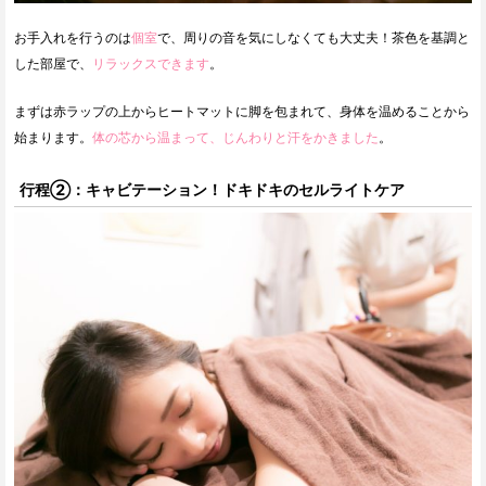
お手入れを行うのは
個室
で、周りの音を気にしなくても大丈夫！茶色を基調と
した部屋で、
リラックスできます
。
まずは赤ラップの上からヒートマットに脚を包まれて、身体を温めることから
始まります。
体の芯から温まって、じんわりと汗をかきました
。
行程②：キャビテーション！ドキドキのセルライトケア