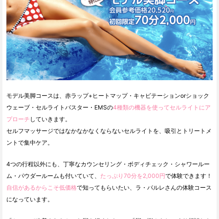
モデル美脚コースは、赤ラップ+ヒートマップ・キャビテーションorショック
ウェーブ・セルライトバスター・EMSの
4種類の機器を使ってセルライトにア
プローチ
していきます。
セルフマッサージではなかなかなくならないセルライトを、吸引とトリートメ
ントで集中ケア。
4つの行程以外にも、丁寧なカウンセリング・ボディチェック・シャワールー
ム・パウダールームも付いていて、
たっぷり70分を2,000円
で体験できます！
自信があるからこそ低価格
で知ってもらいたい、ラ・パルレさんの体験コース
になっています。