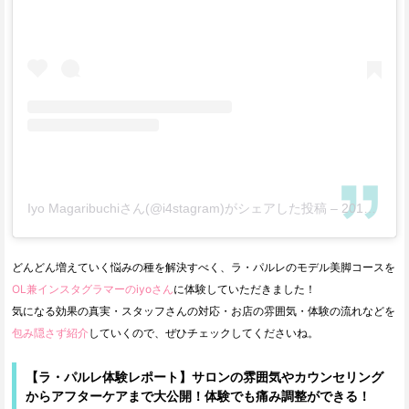
Iyo Magaribuchiさん(@i4stagram)がシェアした投稿
–
2018年 7月月1日午前5時31分PDT
どんどん増えていく悩みの種を解決すべく、ラ・パルレのモデル美脚コースを
OL兼インスタグラマーのiyoさん
に体験していただきました！
気になる効果の真実・スタッフさんの対応・お店の雰囲気・体験の流れなどを
包み隠さず紹介
していくので、ぜひチェックしてくださいね。
【ラ・パルレ体験レポート】サロンの雰囲気やカウンセリング
からアフターケアまで大公開！体験でも痛み調整ができる！