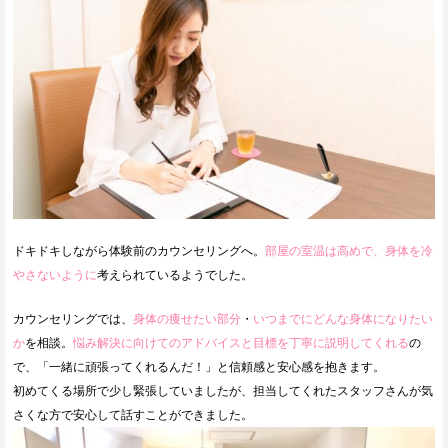
ドキドキしながら体験前のカウンセリングへ。
部屋の室温は高めで、身体を冷
やさないように
考えられているようでした。
カウンセリングでは、
身体の痩せたい部分
・
いつまでにどんな身体になりたい
か
を相談。
悩み解決に向けてのアドバイスと目標を丁寧に説明してくれる
の
で、「一緒に頑張ってくれるんだ！」と信頼感と安心感を抱きます。
初めてくる場所で少し緊張していましたが、担当してくれたスタッフさんが気
さくな方で安心して話すことができました。