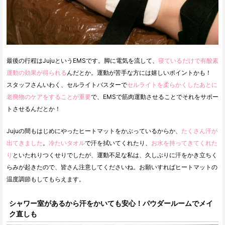
最後の行程はJujuというEMSです。脚に電気を流して、
寝ているだけで有酸素
運動の効果が得られる
んだとか。運動が苦手な方には嬉しいポイントかも！
スタッフさんいわく、セルライトバスターで
セルライトを柔らかくしたあとに
老廃物のケアをすることが重要
で、EMSで筋肉運動させることでそれをサポー
トさせるんだとか！
Jujuの間もはじめにやったヒートマットをかぶっているからか、
たくさん汗が
出てきました
。
冷たいタオル
で汗を拭いてくれたり、
お水を持ってきてくれた
り
といたれりつくせりでしたが、運動不足な私は、久しぶりに汗をかき立ちく
らみが起きたので、皆さん注意してくださいね。お願いすればヒートマットの
温度調節もしてもらえます。
シャワー室があるから汗をかいても安心！パウダールームでメイ
ク直しも