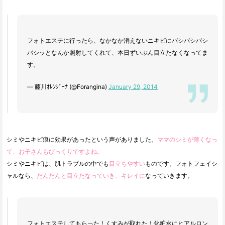
フォトエステに行ったら、なかなか消えないニキビにバシバシバシ
バシッとなんか照射してくれて、本日ずいぶん目立たなくなってま
す。
— 藤川ｵﾚﾝｼﾞｰﾅ (@Forangina)
January 29, 2014
シミやニキビ痕に効果があったという声がありました。
ママのシミが薄くなっ
て、お子さんもびっくりですよね。
シミやニキビは、肌トラブルの中でも
目立ちやすい
ものです。フォトフェイシ
ャルなら、
だんだんと目立たなっていき、キレイに
なっていきます。
フォトエステしてもらった！くすみが取れた！化粧水にヒアルロン