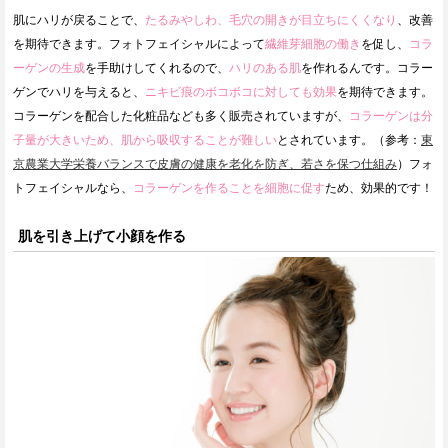
肌にハリが戻ることで、
たるみやしわ、毛穴の開きが目立ちにくくなり
、改善
を期待できます。フォトフェイシャルによって
繊維芽細胞の働き
を促し、
コラ
ーゲンの生成
を手助けしてくれるので、
ハリのある肌
を作れるんです。コラー
ゲンでハリを与えると、
ニキビ痕のボコボコに対しても効果
を期待できます。
コラーゲンを配合した化粧品なども多く販売されていますが、
コラーゲンは分
子量が大きいため、肌から吸収することが難しい
とされています。（参考：
東
京農業大学栄養バランスで皮膚の健康を老化を防ぎ、若さを保つ仕組み
）フォ
トフェイシャルなら、
コラーゲンを作ることを細胞に促す
ため、効果的です！
肌を引き上げて小顔を作る