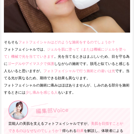
そもそも
フォトフェイシャルはどのような施術をするのでしょうか？
フォトフェイシャルでは、
ジェルを肌に塗って（または機械にジェルを塗っ
て）機械で光を当てていきます
。光を当てるときはまぶしいため、目を守る為
に
ゴーグルやアイマスクで保護
しながらの施術です。脱毛と似ていると感じる
人もいると思いますが、
フォトフェイシャルで行う施術との違いは光
です。当
てる光が異なるため、期待できる効果も異なります。
フォトフェイシャルの施術に痛みはほぼありませんが、しみのある部分を施術
するときには
少し痛みを感じる人
もいます。
芸能人の美肌を支えるフォトフェイシャルですが、
美肌を目指すことが
できるのはなぜなのでしょうか？
得られる
効果
を解説し、体験者による