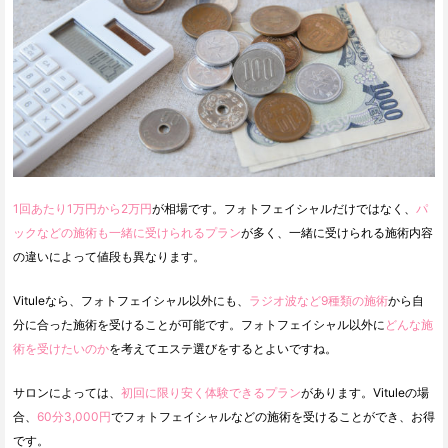
1回あたり1万円から2万円
が相場です。フォトフェイシャルだけではなく、
パ
ックなどの施術も一緒に受けられるプラン
が多く、一緒に受けられる施術内容
の違いによって値段も異なります。
Vituleなら、フォトフェイシャル以外にも、
ラジオ波など9種類の施術
から自
分に合った施術を受けることが可能です。フォトフェイシャル以外に
どんな施
術を受けたいのか
を考えてエステ選びをするとよいですね。
サロンによっては、
初回に限り安く体験できるプラン
があります。Vituleの場
合、
60分3,000円
でフォトフェイシャルなどの施術を受けることができ、お得
です。