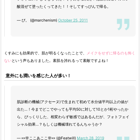
酸混ぜて塗ったくってきた！！そしてすっぴんで帰る。
— ぴ。 (@marchenism)
October 25, 2011
くすみにも効果的で、肌が明るくなったことで、
メイクをせずに帰るのも怖く
ない
という声もありました。素肌を誇れるって素敵ですよね！
意外にも潤いを感じた人が多い！
肌診断の機械(アクセーヌ)で生まれて初めて水分値平均以上の値が
出た…！今までどこでやっても平均50に対して10とか1桁やったか
ら、びっくりした、相変わらず敏感ではあるんだが、フォトフェイ
シャル効果…？もしくは機械壊れてるんちゃうか？
— 🍬🌸ここあここ🌸🍬 (@Featwill)
March 28, 2019