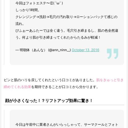
今回はフォトエステ〜👏( ˘ω˘ )
しっかり1時間。
クレンジング→洗顔→毛穴の汚れ取り→ローションパックて感じの
流れ。
びふぉーあふたーでは全く違う。毛穴引き締まるし、肌の色全然違
う。何より肌が引き締まってくれたからたるみが軽減！
— 明朝体（あんな） (@ann_ninn__)
October 13, 2016
ピンと肌のハリを戻してくれたという口コミがありました。
肌をきゅっと引き
締めてくれる効果
を期待できることが口コミから分かります。
顔が小さくなった！？リフトアップ効果に驚き！
今日は午前中に業者さんがいらっしゃって、サーマクールとフォト