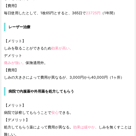
【費用】
毎日使用したとして、1枚65円とすると、365日で
23725円
（1年間）
レーザー治療
【メリット】
しみを取ることができるため
効果が高い。
デメリット
痛みが強い。
保険適用外。
【費用】
しみの大きさによって費用が異なるが、3,000円から40,000円（1ヶ所）
病院で内服薬や外用薬を処方してもらう
【メリット】
病院で診察してもらうことで
安心
できる。
【デメリット】
処方してもらう薬によって費用が異なる。
効果は緩やか。
しみを無くすことは
難しい。