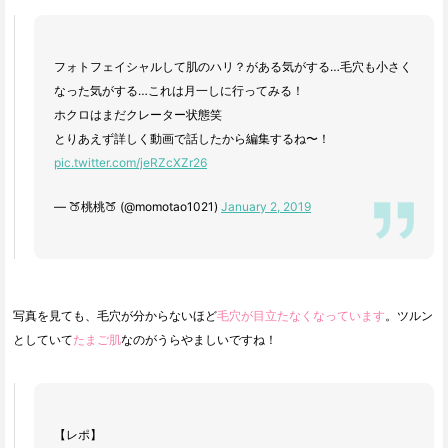
フォトフェイシャルして肌のハリ？がある気がする…毛穴も小さく
なった気がする…これは月一しに行ってみる！
ホクロはまだクレーター状態笑
とりあえず詳しく動画で話したから編集するね〜！
pic.twitter.com/jeRZcXZr26
— 🍑桃桃🍑 (@momotao1021)
January 2, 2019
写真を見ても、毛穴が分からないほど
毛穴が目立たなくなっています
。ツルン
としていて
たまご肌
なのがうらやましいですね！
【レポ】