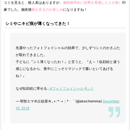
コミを見ると、個人差はありますが、
施術後早めに効果を実感した人が多い
印
象でした。施術後
鏡を見るのが楽しみ
になりますね！
シミやニキビ痕が薄くなってきた！
先週やったフォトフェイシャルの効果で、少しずつシミのかさぶた
が取れてきました。
子どもに『シミ薄くなったわ！』と言うと、『え～！似顔絵と違う
感じになるから、夜中にこっそりマジックで書いといてあげる
ね！』
なぜ似顔絵に寄せる…
#フォトフェイシャル
#シミ
— 明智エマ＠占紋屋☆｡+: *･+；* ･゜ (@akechiemma)
December
16, 2018