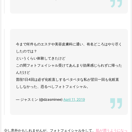
今まで何件ものエステや美容皮膚科に通い、有名どころはやり尽く
したのでは？
というくらい体験してきたけど
この間フォトフェイシャル受けてあんまり効果感じられずに帰った
んだけど
普段1日4回は必ず化粧直しするベタベタな私が翌日一回も化粧直
ししなかった、恐るべしフォトフェイシャル。
— ジャスミン (@dzasminee)
April 11, 2019
少し意外かもしれませんが、フォトフェイシャルをして、
肌が潤うようになっ