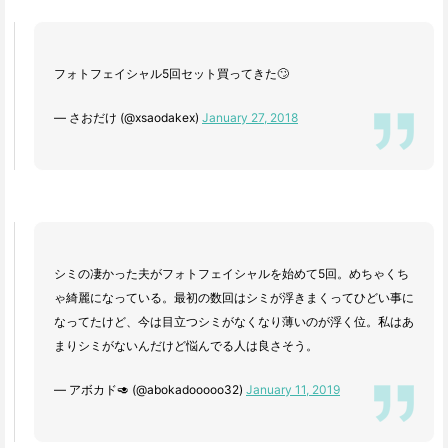
フォトフェイシャル5回セット買ってきた🙄
— さおだけ (@xsaodakex)
January 27, 2018
シミの凄かった夫がフォトフェイシャルを始めて5回。めちゃくち
ゃ綺麗になっている。最初の数回はシミが浮きまくってひどい事に
なってたけど、今は目立つシミがなくなり薄いのが浮く位。私はあ
まりシミがないんだけど悩んでる人は良さそう。
— アボカド🥑 (@abokadooooo32)
January 11, 2019