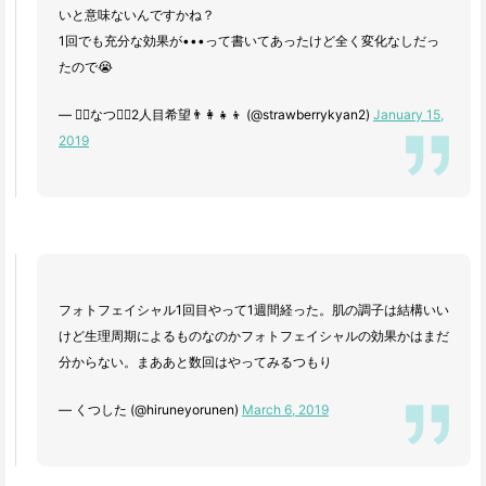
いと意味ないんですかね？
1回でも充分な効果が•••って書いてあったけど全く変化なしだっ
たので😭
— 🧚‍♀️なつ🧚‍♀️2人目希望👨‍👩‍👧‍👦 (@strawberrykyan2)
January 15,
2019
フォトフェイシャル1回目やって1週間経った。肌の調子は結構いい
けど生理周期によるものなのかフォトフェイシャルの効果かはまだ
分からない。まああと数回はやってみるつもり
— くつした (@hiruneyorunen)
March 6, 2019