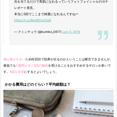
光を当てるだけで美肌になれるっていうフォトフェイシャルのガチ
レポート発見。
本当に5回でここまで綺麗になれるんですねー
https://t.co/8eGB0gzSQA
— クミンチュウ (@kumiko_0617)
July 5, 2016
個人差が大きい
ため何回目で効果が出るのかということは断言できませんが、
最低でも
3週間おきに5回の施術
を受けることをおすすめするサロンが多いで
す。
5回を目安
にするとよいでしょう。
かかる費用はどのぐらい？平均総額は？