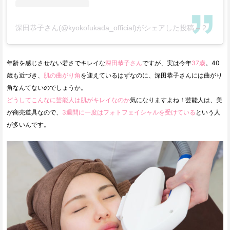
深田恭子さん(@kyokofukada_official)がシェアした投稿
–
2018年11月月23日午後6時00分PST
年齢を感じさせない若さでキレイな
深田恭子さん
ですが、実は今年
37歳
。40
歳も近づき、
肌の曲がり角
を迎えているはずなのに、深田恭子さんには曲がり
角なんてないのでしょうか。
どうしてこんなに芸能人は肌がキレイなのか
気になりますよね！芸能人は、美
が商売道具なので、
3週間に一度はフォトフェイシャルを受けている
という人
が多いんです。