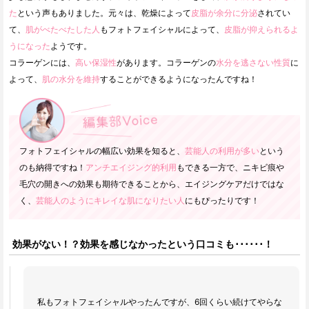
た
という声もありました。元々は、乾燥によって
皮脂が余分に分泌
されてい
て、
肌がべたべたした人
もフォトフェイシャルによって、
皮脂が抑えられるよ
うになった
ようです。
コラーゲンには、
高い保湿性
があります。コラーゲンの
水分を逃さない性質
に
よって、
肌の水分を維持
することができるようになったんですね！
フォトフェイシャルの幅広い効果を知ると、
芸能人の利用が多い
という
のも納得ですね！
アンチエイジング的利用
もできる一方で、ニキビ痕や
毛穴の開きへの効果も期待できることから、エイジングケアだけではな
く、
芸能人のようにキレイな肌になりたい人
にもぴったりです！
効果がない！？効果を感じなかったという口コミも･･････！
私もフォトフェイシャルやったんですが、6回くらい続けてやらな