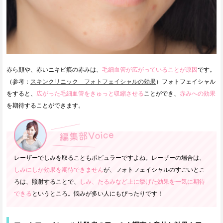
赤ら顔や、赤いニキビ痕の赤みは、
毛細血管が広がっていることが原因
です。
（参考：
スキンクリニック フォトフェイシャルの効果
）フォトフェイシャル
をすると、
広がった毛細血管をきゅっと収縮させる
ことができ、
赤みへの効果
を期待することができます。
レーザーでしみを取ることもポピュラーですよね。レーザーの場合は、
しみにしか効果を期待できません
が、フォトフェイシャルのすごいとこ
ろは、照射することで、
しみ、たるみなど上に挙げた効果を一気に期待
できる
というところ。悩みが多い人にもぴったりです！