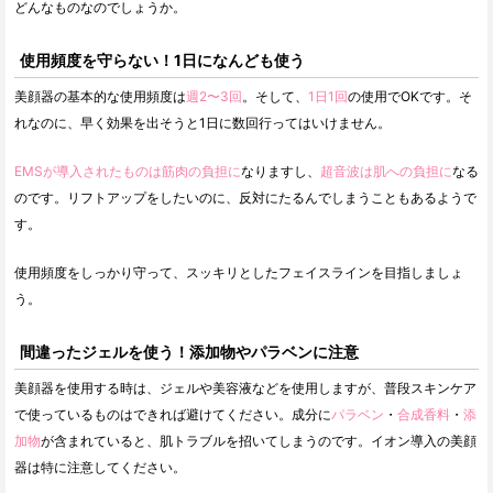
どんなものなのでしょうか。
使用頻度を守らない！1日になんども使う
美顔器の基本的な使用頻度は
週2〜3回
。そして、
1日1回
の使用でOKです。そ
れなのに、早く効果を出そうと1日に数回行ってはいけません。
EMSが導入されたものは筋肉の負担に
なりますし、
超音波は肌への負担に
なる
のです。リフトアップをしたいのに、反対にたるんでしまうこともあるようで
す。
使用頻度をしっかり守って、スッキリとしたフェイスラインを目指しましょ
う。
間違ったジェルを使う！添加物やパラベンに注意
美顔器を使用する時は、ジェルや美容液などを使用しますが、普段スキンケア
で使っているものはできれば避けてください。成分に
パラベン
・
合成香料
・
添
加物
が含まれていると、肌トラブルを招いてしまうのです。イオン導入の美顔
器は特に注意してください。