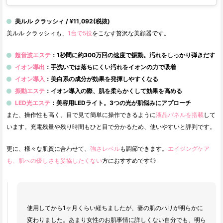
美ルル クラッシィ / ¥11,092(税抜)
美ルル クラッシィも、
1台で5役
をこなす贅沢な美顔器です。
超音波エステ
：1秒間に約300万回の速度で振動。汚れをしっかり弾きだす
イオン導出
：手洗いでは落ちにくい汚れをイオンの力で吸着
イオン導入
：美白系の成分が効果を発揮しやすくなる
振動エステ
：イオン導入の際、肌を柔らかくして効果を高める
LED光エステ
：美容用LEDライト。3つの光が肌悩みにアプローチ
また、操作性も高く、目で見て簡単に操作できるように
液晶パネルを搭載
して
います。充電残量や残り時間もひと目で分かるため、使いやすいと評判です。
更に、様々な肌質に合わせて、
強さレベル
も調節できます。
エイジングケア
も、肌への優しさも妥協したくない
方におすすめです◎
使用してから1ヶ月くらい経ちましたが、妻の肌のハリが明らかに
変わりました。あまり女性のお肌事情に詳しくない自分でも、明ら