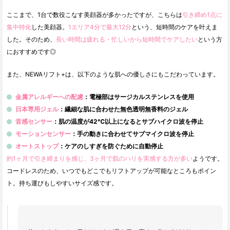
ここまで、1台で数役こなす美顔器が多かったですが、こちらは
引き締め1点に
集中特化
した美顔器。
1エリア4分で最大12分
という、短時間のケアを叶えま
した。そのため、
長い時間は疲れる・忙しいから短時間でケアしたい
という方
におすすめです◎
また、NEWAリフト+は、以下のような肌への優しさにもこだわっています。
金属アレルギーへの配慮
：電極部はサージカルステンレスを使用
日本専用ジェル
：繊細な肌に合わせた無色透明無香料のジェル
音感センサー
：肌の温度が42℃以上になるとサブハイクロ波を停止
モーションセンサー
：手の動きに合わせてサブマイクロ波を停止
オートストップ
：ケアのしすぎを防ぐために自動停止
約1ヶ月で引き締まりを感じ、3ヶ月で肌のハリを実感する方が多い
ようです。
コードレスのため、いつでもどこでもリフトアップが可能なところもポイン
ト。持ち運びもしやすいサイズ感です。