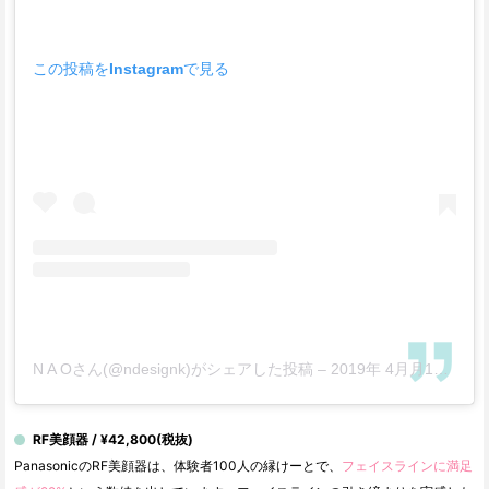
この投稿をInstagramで見る
N A Oさん(@ndesignk)がシェアした投稿
–
2019年 4月月11日午前6時18分PDT
RF美顔器 / ¥42,800(税抜)
PanasonicのRF美顔器は、体験者100人の縁けーとで、
フェイスラインに満足