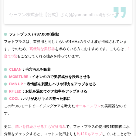
ヤーマン株式会社【公式】さん(@yaman.official)がシェアした投稿
フォトプラス / ¥37,000(税抜)
フォトプラスは、業務用と同じくらいの1MHzのラジオ波が搭載されていま
す。そのため、
高機能な美顔器
を求めている方におすすめです。こちらは、
1
台で5役
もこなしてくれる強みを持っています。
CLEAN
：毛穴汚れを吸着
MOISTURE
：イオンの力で美容成分を浸透させる
EMS UP
：表情筋を刺激しハリや弾力をアップさせる
RF LED
：お肌を温めてケア効率をアップさせる
COOL
：ハリがありキメの整った肌に
この5つのモードでエイジングケアを叶えた
オールインワン
の美顔器なので
す。
更に、
潤いを持続させる力も実証済み
で、フォトプラスの使用後1時間後に水
分量をチェックすると、コットン使用よりも
約12%もアップ
していることが分