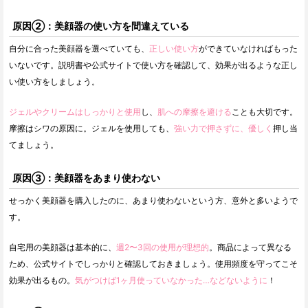
原因②：美顔器の使い方を間違えている
自分に合った美顔器を選べていても、
正しい使い方
ができていなければもった
いないです。説明書や公式サイトで使い方を確認して、効果が出るような正し
い使い方をしましょう。
ジェルやクリームはしっかりと使用
し、
肌への摩擦を避ける
ことも大切です。
摩擦はシワの原因に。ジェルを使用しても、
強い力で押さずに、優しく
押し当
てましょう。
原因③：美顔器をあまり使わない
せっかく美顔器を購入したのに、あまり使わないという方、意外と多いようで
す。
自宅用の美顔器は基本的に、
週2〜3回の使用が理想的
。商品によって異なる
ため、公式サイトでしっかりと確認しておきましょう。使用頻度を守ってこそ
効果が出るもの。
気がつけば1ヶ月使っていなかった…などないように
！