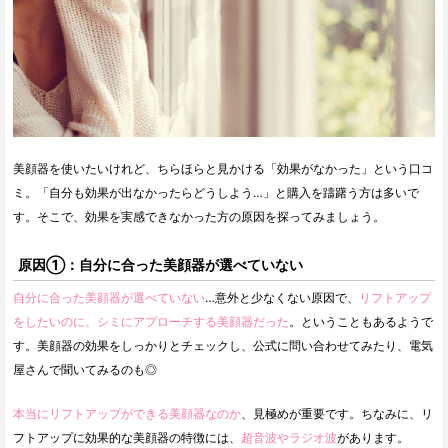
美顔器を使いたいけれど、ちらほらと見かける「効果がなかった」という口コ
ミ。「自分も効果が出なかったらどうしよう…」と購入を躊躇う方は多いで
す。そこで、効果を実感できなかった方の原因を探ってみましょう。
原因①：自分に合った美顔器が選べていない
自分に合った美顔器が選べていない
…意外と少なくない原因で、
リフトアップ
をしたいのに、シミにアプローチする美顔器だった
。ということもあるようで
す。美顔器の効果をしっかりとチェックし、公式に問い合わせてみたり、電気
屋さんで聞いてみるのも◎
本当にリフトアップができる美顔器なのか
、見極めが重要です。ちなみに、リ
フトアップに効果的な美顔器の特徴には、
超音波やラジオ波
があります。