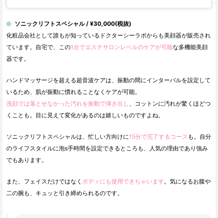
ソニックリフトスペシャル / ¥30,000(税抜)
化粧品会社として誰もが知っているドクターシーラボからも美顔器が販売され
ています。自宅で、この
1台でエステサロンレベルのケアが可能
な多機能美顔
器です。
ハンドマッサージを超える超音波ケアは、振動の間にインターバルを設定して
いるため、肌が振動に慣れることなくケアが可能。
洗顔では落とせなかった汚れを振動で弾き出し
、コットンに汚れが驚くほどつ
くことも。目に見えて変化があるのは嬉しいものですよね。
ソニックリフトスペシャルは、忙しい方向けに
15分で完了するコース
も。自分
のライフスタイルに泡s手時間を設定できるところも、人気の理由であり強み
でもあります。
また、フェイスだけではなく
ボディにも使用できちゃいます
。気になるお腹や
二の腕も、キュッと引き締められるのです。