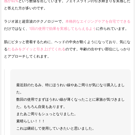
感が92%
という数値を出しています。フェイスラインの引き締まりを実感した
と答えた方が多いのです。
ラジオ波と超音波のテクノロジーで、
本格的なエイジングケアを自宅でできる
だけではなく、
1回の使用で効果を実感してもらえるよう
に作られています。
肌にピタッと密着するために、ヘッドの中央が動くようになっており、気にな
る
たるみをグイッと引き上げてくれる
のです。年齢の出やすい部位にしっかり
とアプローチしてくれます。
最近顔のたるみ、特にほうれい線やあご周りが気になり購入しまし
た。
数回の使用でまずほうれい線が薄くなったことに家族が気づきまし
た。もちろん自覚もあります。
またあご周りもシュっとなりました。
素晴らしい！！！
これは継続して使用していきたいと思いました。