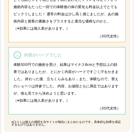
施術内容もたった一回での体験後の体の変化も料金以上でとても
ビックリしました！ 通常の料金は少し高く感じましたが、あの施
術内容と接客の素敵さをプラスすると適当な価格なのかと。
（※効果には個人差があります。）
（30代女性）
内容がハードでした
体験500円での施術を受け、結果はマイナス8cmと予想以上の効
果ではありましたが、 とにかく内容がハードですごく汗をかきま
した。 終わった後、立ちくらみもあり... また、体験なので、替え
のショーツは持参でした。 内容、お値段ともに満足ではあります
が、他も見てから決めようと思います。
（※効果には個人差があります。）
（30代女性）
※口コミは個人の感想を当サイトが独自にまとめたものです。具体的な効果を保証
するものではありません。