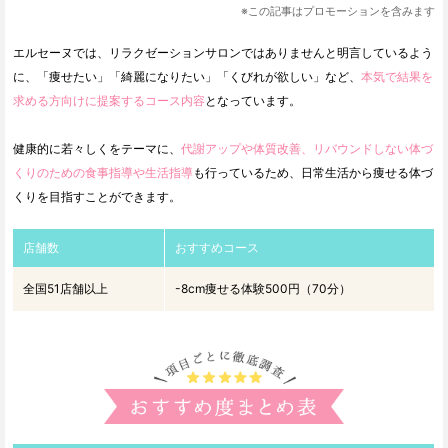
※この記事はプロモーションを含みます
エルセーヌでは、リラクゼーションサロンではありませんと明言しているよう
に、「痩せたい」「綺麗になりたい」「くびれが欲しい」など、
本気で結果を
求める方向けに提案するコース内容
となっています。
健康的に若々しくをテーマに、
代謝アップや体質改善、リバウンドしない体づ
くりのための食事指導や生活指導
も行っているため、日常生活から痩せる体づ
くりを目指すことができます。
店舗数
おすすめコース
全国51店舗以上
-8cm痩せる体験500円（70分）