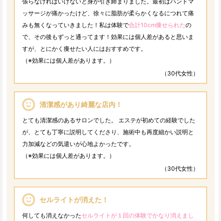
張らなければいけないと身が引き締まりました。最初はハンドマ
ッサージが痛かったけど、徐々に脂肪が柔らかくなるにつれて痛
みも無くなっていきました！私は体験で
合計10cm痩せられた
の
で、その後もずっと通ってます！効果には個人差があると思いま
すが、とにかく痩せたい人にはおすすめです。
（※効果には個人差があります。）
（30代女性）
清潔感があり綺麗な店内！
とても清潔感のあるサロンでした。 エステが初めての経験でした
が、とても丁寧に説明してくださり、施術中も再度細かい説明と
力加減などの気遣いが心地よかったです。
（※効果には個人差があります。）
（30代女性）
セルライトが消えた！
何しても消えなかった
セルライトが１回の体験でかなり消えまし