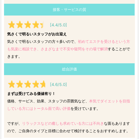
接客・サービスの質
[4.4/5.0]
気さくで明るいスタッフがお出迎え
気さくで明るいスタッフの方々多いので、
初めてエステを受けるという方
も気楽に相談でき、さまざなまで不安や疑問をその場で解消
することがで
きます。
総合評価
[4.6/5.0]
まずは受けてみる価値有り！
価格、サービス、効果、スタッフの雰囲気など、
本気でダイエットを目指
している方にはトータル面で高い評価
を受けています。
ですが、
リラックスなどの癒しも求めている方には不向き
な面もあります
ので、ご自身のタイプと目標に合わせて検討することをおすすめします。