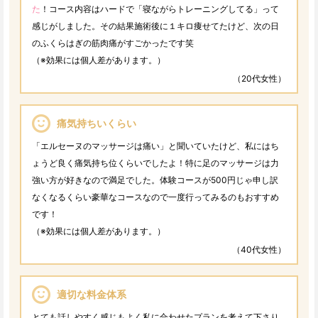
た
！コース内容はハードで「寝ながらトレーニングしてる」って
感じがしました。その結果施術後に１キロ痩せてたけど、次の日
のふくらはぎの筋肉痛がすごかったです笑
（※効果には個人差があります。）
（20代女性）
痛気持ちいくらい
「エルセーヌのマッサージは痛い」と聞いていたけど、私にはち
ょうど良く痛気持ち位くらいでしたよ！特に足のマッサージは力
強い方が好きなので満足でした。体験コースが500円じゃ申し訳
なくなるくらい豪華なコースなので一度行ってみるのもおすすめ
です！
（※効果には個人差があります。）
（40代女性）
適切な料金体系
とても話しやすく感じもよく私に合わせたプランを考えて下さり