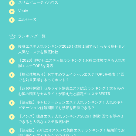
スリムビューティハウス
Vitule
エルセーヌ
ランキング一覧
痩身エステ人気ランキング2026！体験１回でもしっかり痩せると
人気なエステを徹底比較
【2026】脚やせエステ人気ランキング！お得に体験できる人気美
脚エステTOP5を発表
【格安体験あり】おすすめフェイシャルエステTOP5を発表！1回
でも効果実感するってホント？
【超お得体験】セルライト除去エステ総合ランキング！太ももや
お尻の頑固なセルライトが消えたと話題のエステBEST5
【決定版】キャビテーションエステ人気ランキング！人気のキャ
ビテーションは短期間でも効果を期待できる？
【メンズ】痩身エステ人気ランキング2026！体験1回でも即やせ
できると人気なエステ徹底比較
【決定版】20代にオススメな美白エステランキング！短期間でお
得に美白ケアするならどのサロン？