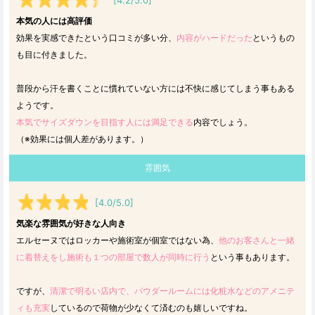
本気の人には高評価
効果を実感できたという口コミが多い分、
内容がハードだった
というもの
も目に付きました。
普段から汗を書くことに慣れていない方には不快に感じてしまう事もある
ようです。
本気でサイズダウンを目指す人には満足できる
内容でしょう。
（※効果には個人差があります。）
雰囲気
[4.0/5.0]
気楽な雰囲気が好きな人向き
エルセーヌではロッカーや施術室が個室ではない為、
他のお客さんと一緒
に着替えをし施術も１つの部屋で数人が同時に行う
という事もあります。
ですが、
清潔で明るい店内で、パウダールームには化粧水などのアメニテ
ィも充実
しているので荷物が少なくて済むのも嬉しいですね。