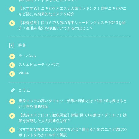
【おすすめ】ニキビケアエステ人気ランキング！背中ニキビやニ
キビ跡にも効果的なエステを紹介
【花嫁必見】口コミで人気の背中シェービングエステTOP3を紹
介！産毛＆毛穴を徹底ケアできるのはどこ？
特集
ラ・パルレ
スリムビューティハウス
Vitule
コラム
痩身エステの高いダイエット効果の理由とは？1回で5㎏痩せると
いう噂を徹底検証
【痩身エステ口コミ徹底調査】体験1回で1㎏痩せ！ダイエット効
果を実感した人の共通点は何？
おすすめな痩身エステの選び方とは？痩せるためのエステ選びの
ポイントをわかりやすく解説