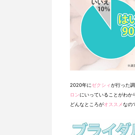
2020年に
ゼクシィ
が行った調
ロン
にいっていることがわか
どんなところが
オススメ
なの