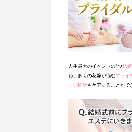
人生最大のイベントの1つ
結婚
ね。多くの花嫁が悩む
ブライ
くい箇所
もケアすることがで