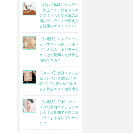
【超お得体験】セルライ
ト除去エステ総合ランキ
ング！太ももやお尻の頑
固なセルライトが消えた
と話題のエステBEST5
【決定版】キャビテーシ
ョンエステ人気ランキン
グ！人気のキャビテーシ
ョンは短期間でも効果を
期待できる？
【メンズ】痩身エステ人
気ランキング2026！体
験1回でも即やせできる
と人気なエステ徹底比較
【決定版】20代にオス
スメな美白エステランキ
ング！短期間でお得に美
白ケアするならどのサロ
ン？