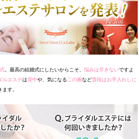
式
。最高の結婚式にしたいからこそ、
悩みは尽きない
ですよ
ダルエステ
は
背中
や、気になる
二の腕
など
普段はお手入れしに
きます。