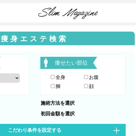
痩身エステ検索
痩せたい部位
全身
お腹
脚
顔
こだわり条件を設定する