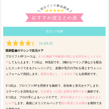
目元ケア効果
[4.3/5.0]
医師監修のマシンで目元ケア
プロリフトRFコースは、
4つの施術で年齢肌の気になる目元をじっくりケ
ア
してもらえます。1つ目は、W洗顔です。2種のピーリング液などを配合
したスッキリできるクレンジングと、皮脂や毛穴の汚れを落とすウォッシ
ュフォームで洗顔します。
角質を落とし、くすみケア
にも効果的です。
2つ目は、プロリフトRFを照射する施術で、顔全体と首元をケアします。
コラーゲンを活性化させ、
引き締まった肌に効果を期待できる
施術です。
3つ目は、プロの手によるハンドケアで、
背中や肩までリンパを流すよう
にケア
します。最後にオリジナルパックで
肌の保湿と引き締め
を期待でき
る施術です。