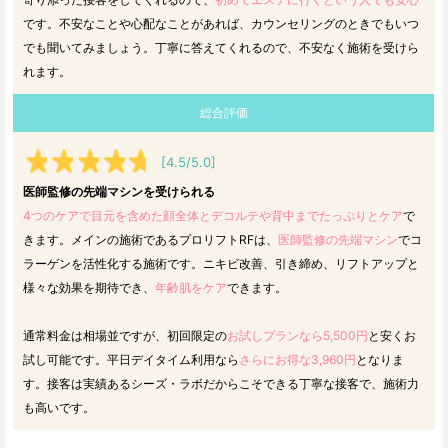
です。不安なことや心配なことがあれば、カウンセリングのときでもいつ
でも聞いてみましょう。丁寧に答えてくれるので、不安なく施術を受けら
れます。
総合評価
[4.5/5.0]
医師監修の先端マシンを受けられる
4つのケアで目元を含めた顔全体とデコルテや背中までたっぷりとケア
で
きます。メインの施術であるプロリフトRFは、
医師監修の先端マシン
でコ
ラーゲンを活性化する施術です。ニキビ改善、引き締め、リフトアップと
様々な効果を期待でき、
年齢肌をケア
できます。
通常料金は相場並ですが、初回限定の
お試しプランなら5,500円
と安くお
試し可能です。平日デイタイム利用なら
さらにお得な3,960円
となりま
す。接客は実績あるシーズ・ラボだからこそできる丁寧な接客で、施術力
も高いです。