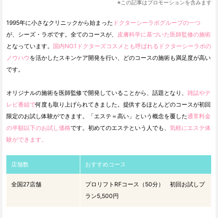
※この記事はプロモーションを含みます
1995年に小さなクリニックから始まった
ドクターシーラボグループの一つ
が、シーズ・ラボです。全てのコースが、
皮膚科学に基づいた医師監修の施術
となっています。
国内NO.1ドクターズコスメとも呼ばれるドクターシーラボの
ノウハウ
を活かしたスキンケア開発を行い、どのコースの施術も満足度が高い
です。
オリジナルの施術を医師監修で開発していることから、話題となり、
雑誌やテ
レビ番組で
何度も取り上げられてきました。提供するほとんどのコースが初回
限定のお試し体験ができます。「エステ＝高い」という概念を覆した
通常料金
の半額以下のお試し価格
です。初めてのエステという人でも、
気軽にエステ体
験ができます。
店舗数
おすすめコース
全国27店舗
プロリフトRFコース（50分） 初回お試しプ
ラン5,500円