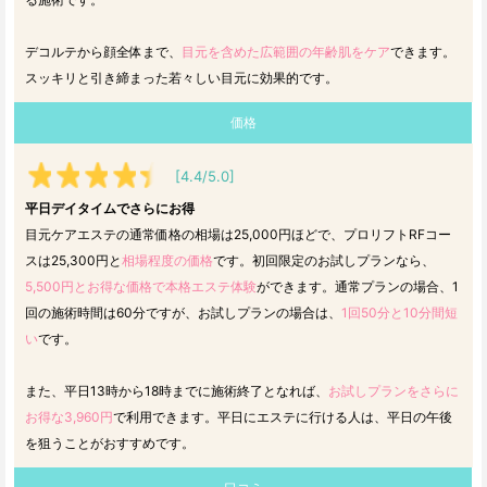
デコルテから顔全体まで、
目元を含めた広範囲の年齢肌をケア
できます。
スッキリと引き締まった若々しい目元に効果的です。
価格
[4.4/5.0]
平日デイタイムでさらにお得
目元ケアエステの通常価格の相場は25,000円ほどで、プロリフトRFコー
スは25,300円と
相場程度の価格
です。初回限定のお試しプランなら、
5,500円とお得な価格で本格エステ体験
ができます。通常プランの場合、1
回の施術時間は60分ですが、お試しプランの場合は、
1回50分と10分間短
い
です。
また、平日13時から18時までに施術終了となれば、
お試しプランをさらに
お得な3,960円
で利用できます。平日にエステに行ける人は、平日の午後
を狙うことがおすすめです。