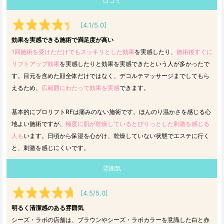
口コミ
[4.1/5.0]
効果を実感できる施術で満足度が高い
1回施術を受けただけでもスッキリとした効果
を実感したり、
施術後すぐに
リフトアップ効果
を実感したりと効果を実感できたという人が多かったで
す。目元を含めた顔全体だけではなく、デコルテマッサージまでしてもら
えるため、
広範囲にわたって効果を実感
できます。
基本的にプロリフトRFは痛みのない施術です。ほんのり温かさを感じる心
地よい施術ですが、
極度に肌が乾燥しているとぴりっとした刺激を感じる
人も
います。日頃から保湿を心がけ、乾燥していない状態でエステに行く
と、刺激を感じにくいです。
雰囲気
[4.5/5.0]
明るく清潔感のある雰囲気
シーズ・ラボの店舗は、ブラウンやシーズ・ラボカラーを意識した白と赤