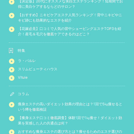
【決定版】20代にオススメな美白エステランキング！短期間でお
得に美白ケアするならどのサロン？
【おすすめ】ニキビケアエステ人気ランキング！背中ニキビやニ
キビ跡にも効果的なエステを紹介
【花嫁必見】口コミで人気の背中シェービングエステTOP3を紹
介！産毛＆毛穴を徹底ケアできるのはどこ？
特集
ラ・パルレ
スリムビューティハウス
Vitule
コラム
痩身エステの高いダイエット効果の理由とは？1回で5㎏痩せると
いう噂を徹底検証
【痩身エステ口コミ徹底調査】体験1回で1㎏痩せ！ダイエット効
果を実感した人の共通点は何？
おすすめな痩身エステの選び方とは？痩せるためのエステ選びの