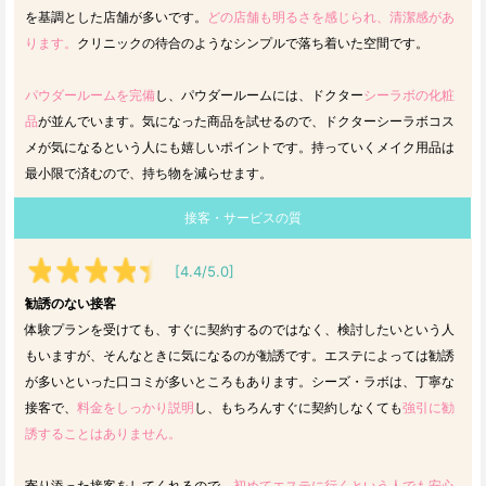
を基調とした店舗が多いです。
どの店舗も明るさを感じられ、清潔感があ
ります。
クリニックの待合のようなシンプルで落ち着いた空間です。
パウダールームを完備
し、パウダールームには、ドクター
シーラボの化粧
品
が並んでいます。気になった商品を試せるので、ドクターシーラボコス
メが気になるという人にも嬉しいポイントです。持っていくメイク用品は
最小限で済むので、持ち物を減らせます。
接客・サービスの質
[4.4/5.0]
勧誘のない接客
体験プランを受けても、すぐに契約するのではなく、検討したいという人
もいますが、そんなときに気になるのが勧誘です。エステによっては勧誘
が多いといった口コミが多いところもあります。シーズ・ラボは、丁寧な
接客で、
料金をしっかり説明
し、もちろんすぐに契約しなくても
強引に勧
誘することはありません。
寄り添った接客をしてくれるので、
初めてエステに行くという人でも安心