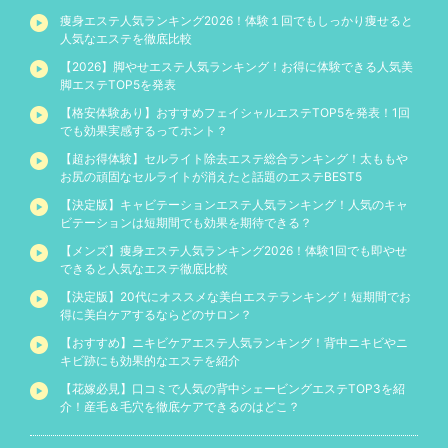
痩身エステ人気ランキング2026！体験１回でもしっかり痩せると
人気なエステを徹底比較
【2026】脚やせエステ人気ランキング！お得に体験できる人気美
脚エステTOP5を発表
【格安体験あり】おすすめフェイシャルエステTOP5を発表！1回
でも効果実感するってホント？
【超お得体験】セルライト除去エステ総合ランキング！太ももや
お尻の頑固なセルライトが消えたと話題のエステBEST5
【決定版】キャビテーションエステ人気ランキング！人気のキャ
ビテーションは短期間でも効果を期待できる？
【メンズ】痩身エステ人気ランキング2026！体験1回でも即やせ
できると人気なエステ徹底比較
【決定版】20代にオススメな美白エステランキング！短期間でお
得に美白ケアするならどのサロン？
【おすすめ】ニキビケアエステ人気ランキング！背中ニキビやニ
キビ跡にも効果的なエステを紹介
【花嫁必見】口コミで人気の背中シェービングエステTOP3を紹
介！産毛＆毛穴を徹底ケアできるのはどこ？