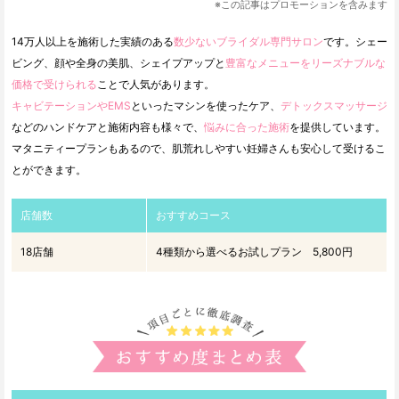
※この記事はプロモーションを含みます
14万人以上を施術した実績のある
数少ないブライダル専門サロン
です。シェー
ビング、顔や全身の美肌、シェイプアップと
豊富なメニューをリーズナブルな
価格で受けられる
ことで人気があります。
キャビテーションやEMS
といったマシンを使ったケア、
デトックスマッサージ
などのハンドケアと施術内容も様々で、
悩みに合った施術
を提供しています。
マタニティープランもあるので、肌荒れしやすい妊婦さんも安心して受けるこ
とができます。
店舗数
おすすめコース
18店舗
4種類から選べるお試しプラン 5,800円