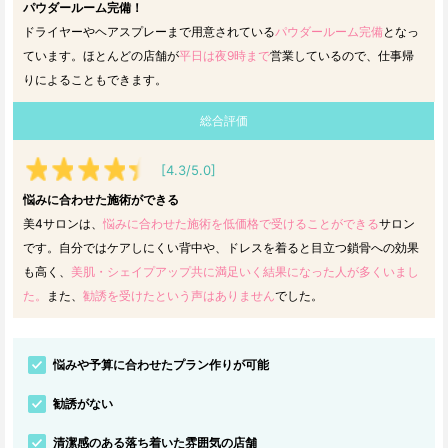
パウダールーム完備！
ドライヤーやヘアスプレーまで用意されている
パウダールーム完備
となっ
ています。ほとんどの店舗が
平日は夜9時まで
営業しているので、仕事帰
りによることもできます。
総合評価
[4.3/5.0]
悩みに合わせた施術ができる
美4サロンは、
悩みに合わせた施術を低価格で受けることができる
サロン
です。自分ではケアしにくい背中や、ドレスを着ると目立つ鎖骨への効果
も高く、
美肌・シェイプアップ共に満足いく結果になった人が多くいまし
た。
また、
勧誘を受けたという声はありません
でした。
悩みや予算に合わせたプラン作りが可能
勧誘がない
清潔感のある落ち着いた雰囲気の店舗