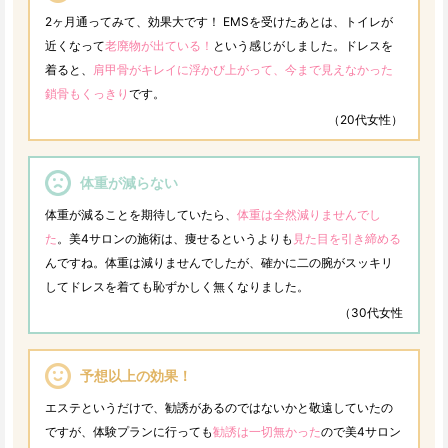
2ヶ月通ってみて、効果大です！ EMSを受けたあとは、トイレが
近くなって
老廃物が出ている！
という感じがしました。ドレスを
着ると、
肩甲骨がキレイに浮かび上がって、今まで見えなかった
鎖骨もくっきり
です。
（20代女性）
体重が減らない
体重が減ることを期待していたら、
体重は全然減りませんでし
た
。美4サロンの施術は、痩せるというよりも
見た目を引き締める
んですね。体重は減りませんでしたが、確かに二の腕がスッキリ
してドレスを着ても恥ずかしく無くなりました。
（30代女性
予想以上の効果！
エステというだけで、勧誘があるのではないかと敬遠していたの
ですが、体験プランに行っても
勧誘は一切無かった
ので美4サロン