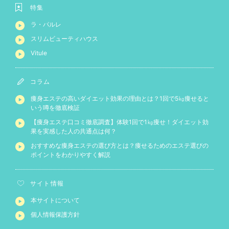
特集
ラ・パルレ
スリムビューティハウス
Vitule
コラム
痩身エステの高いダイエット効果の理由とは？1回で5㎏痩せると
いう噂を徹底検証
【痩身エステ口コミ徹底調査】体験1回で1㎏痩せ！ダイエット効
果を実感した人の共通点は何？
おすすめな痩身エステの選び方とは？痩せるためのエステ選びの
ポイントをわかりやすく解説
サイト情報
本サイトについて
個人情報保護方針