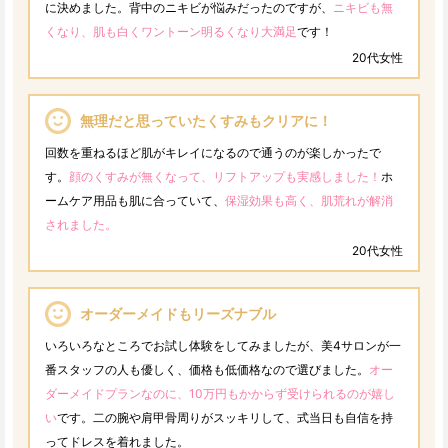
に決めました。背中のニキビが悩みだったのですが、
ニキビも無
くなり、肌も白くワントーン明るくなり大満足
です！
20代女性
無理だと思っていたくすみもクリアに！
回数を重ねるほど肌がキレイになるので通うのが楽しかったで
す。
顔のくすみが無くなって、リフトアップも実感しました！
ホ
ームケア用品も肌に合っていて、
保湿効果も高く、肌荒れが解消
されました。
20代女性
オーダーメイドもリーズナブル
いろいろなところでお試し体験をしてみましたが、美4サロンが一
番スタッフの人も優しく、価格も低価格なので選びました。
オー
ダーメイドプランなのに、10万円もかからず受けられるのが嬉し
い
です。二の腕や肩甲骨周りがスッキリして、式当日も自信を持
ってドレスを着れました。