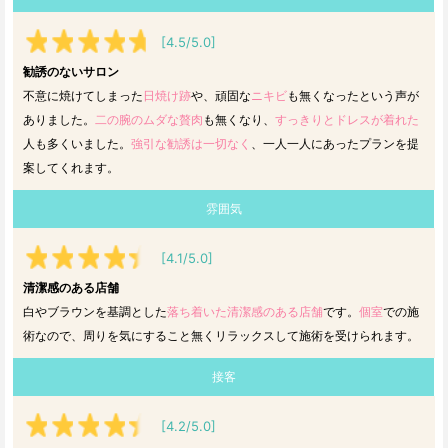
[4.5/5.0]
勧誘のないサロン
不意に焼けてしまった
日焼け跡
や、頑固な
ニキビ
も無くなったという声が
ありました。
二の腕のムダな贅肉
も無くなり、
すっきりとドレスが着れた
人も多くいました。
強引な勧誘は一切なく
、一人一人にあったプランを提
案してくれます。
雰囲気
[4.1/5.0]
清潔感のある店舗
白やブラウンを基調とした
落ち着いた清潔感のある店舗
です。
個室
での施
術なので、周りを気にすること無くリラックスして施術を受けられます。
接客
[4.2/5.0]