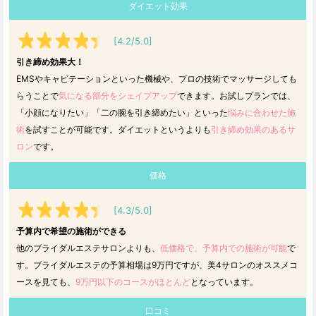
ダイエット効果
[4.2/5.0]
引き締め効果大！
EMSやキャビテーションといった機械や、プロの技術でマッサージしても
らうことで
気になる部分をシェイプアップ
できます。お試しプランでは、
「小顔になりたい」「二の腕を引き締めたい」といった
悩みに合わせた施
術
を試すことが可能です。ダイエットというよりも
引き締め効果のあるサ
ロン
です。
価格
[4.3/5.0]
予算内で希望の施術ができる
他のブライダルエステサロンよりも、
低価格で、予算内での施術が可能
で
す。ブライダルエステの予算相場は9万円ですが、美4サロンのオススメコ
ースを見ても、
9万円以下のコースがほとんど
となっています。
口コミ