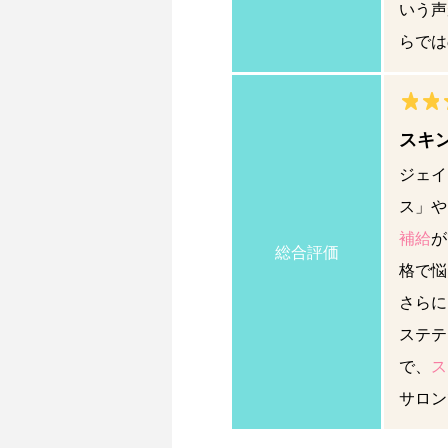
いう声
らでは
スキ
ジェイ
ス」や
補給
が
総合評価
格で悩
さらに
ステテ
で、
ス
サロン