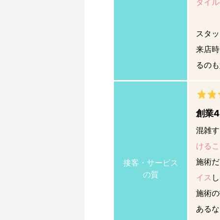
タイル
スタッ
来店時
るのも
創業
混雑す
けるこ
施術だ
接客・サービス
の質
イス
し
施術の
あるな