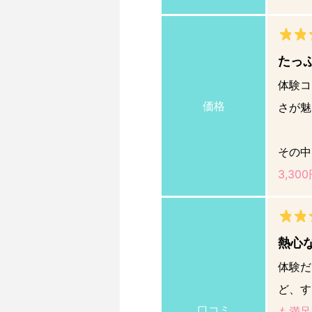
たっぷ
体験コ
価格
さが魅
その中
3,30
熱心
体験だ
ど、す
口コミ
も満足