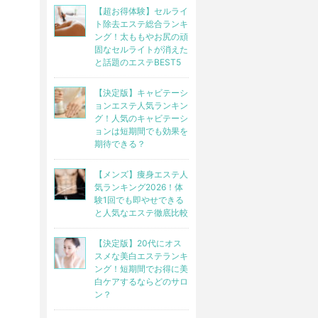
【超お得体験】セルライ
ト除去エステ総合ランキ
ング！太ももやお尻の頑
固なセルライトが消えた
と話題のエステBEST5
【決定版】キャビテーシ
ョンエステ人気ランキン
グ！人気のキャビテーシ
ョンは短期間でも効果を
期待できる？
【メンズ】痩身エステ人
気ランキング2026！体
験1回でも即やせできる
と人気なエステ徹底比較
【決定版】20代にオス
スメな美白エステランキ
ング！短期間でお得に美
白ケアするならどのサロ
ン？