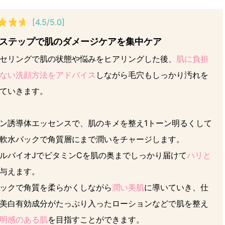
[4.5/5.0]
のステップで肌のダメージケアを集中ケア
セリングで肌の状態や悩みをヒアリングした後、
肌に負担
ない洗顔方法をアドバイス
しながら毛穴もしっかり汚れを
ていきます。
ン誘導体エッセンスで、肌のキメを整え1トーン明るくして
軟水パックで角質層にまで潤いをチャージします。
ルバイオJでビタミンCを肌の奥までしっかり届けて
ハリと
与えます。
ックで角質を柔らかくしながら
潤い美肌
に導いていき、仕
美白有効成分がたっぷり入ったローションなどで肌を整え
明感のある肌
を目指すことができます。