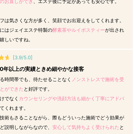
のお直しができ
、エステ後に予定があっても安心です。
フは気さくな方が多く、笑顔でお出迎えをしてくれます。
にはジェイエステ特製の
酵素茶やルイボスティー
が出され
嬉しいですね。
[3.9/5.0]
40年以上の実績ときめ細やかな接客
る時間帯でも、待たせることなく
ノンストレスで施術を受
とができた
と好評です。
けでなく
カウンセリングや洗顔方法も細かく丁寧にアドバ
てくれます。
技術もさることながら、際もどういった施術でどう効果が
ど説明しながらなので、
安心して気持ちよく受けられた
と