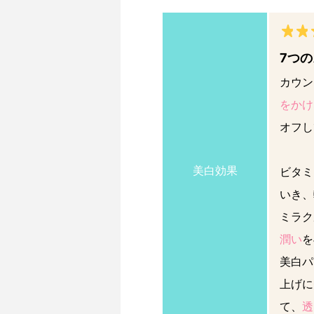
7つ
カウン
をかけ
オフし
美白効果
ビタミ
いき、
ミラク
潤い
を
美白パ
上げに
て、
透