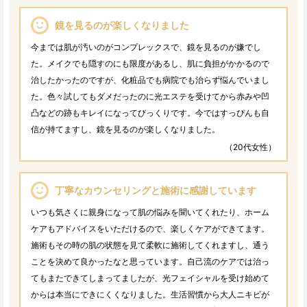
鏡を見るのが楽しくなりました
今までは肌が汚いのがコンプレックスで、鏡を見るのが嫌でし
た。メイクでも隠すのにも限度があるし、肌に負担がかかるので
治したかったのですが、化粧品でも病院でも治らず悩んでいまし
た。色々試してもダメだったのに光エステを受けてから赤みや凹
凸などの跡もキレイになってびっくりです。今ではすっぴんも自
信が持てますし、鏡を見るのが楽しくなりました。
（20代女性）
丁寧なカウンセリングと施術に感謝しています
いつも気さくに親身になって肌の悩みを聞いてくれたり、ホーム
ケアもアドバイスをいただけるので、楽しくケアができてます。
施術もその時の肌の状態を見て柔軟に施術してくれますし、通う
ことを決めて良かったなと思っています。自己流のケアでは治っ
てもまたできてしまってましたが、光フェイシャルを受け始めて
からは本当にできにくくなりました。生活習慣から大人ニキビが