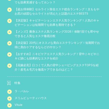
でも効果実感するってホント？
【超お得体験】セルライト除去エステ総合ランキング！太ももや
お尻の頑固なセルライトが消えたと話題のエステBEST5
【決定版】キャビテーションエステ人気ランキング！人気のキャ
ビテーションは短期間でも効果を期待できる？
【メンズ】痩身エステ人気ランキング2026！体験1回でも即やせ
できると人気なエステ徹底比較
【決定版】20代にオススメな美白エステランキング！短期間でお
得に美白ケアするならどのサロン？
【おすすめ】ニキビケアエステ人気ランキング！背中ニキビやニ
キビ跡にも効果的なエステを紹介
【花嫁必見】口コミで人気の背中シェービングエステTOP3を紹
介！産毛＆毛穴を徹底ケアできるのはどこ？
特集
ラ・パルレ
スリムビューティハウス
Vitule