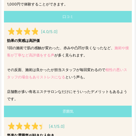
1,000円で体験することができます。
口コミ
[4.0/5.0]
効果の実感は高評価
1回の施術で肌の感触が変わった、赤みや凸凹が良くなったなど、
施術や接
客が丁寧など高評価をする声
が多く見られます。
その反面、施術は良かったが担当スタッフが毎回変わるので
相性の悪いス
タッフの場合もありストレスになる
という声も。
店舗数が多い有名エステサロンなだけにそういったデメリットもあるよう
です。
雰囲気
[4.1/5.0]
気楽な雰囲気が好きな人向き