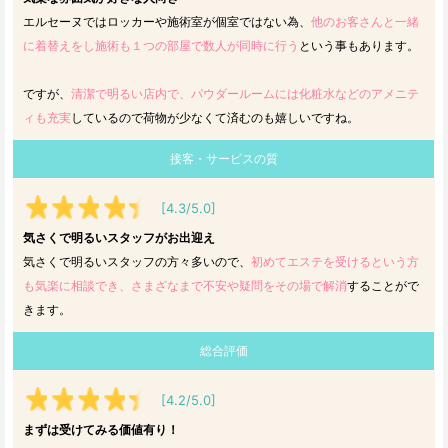
エルセーヌではロッカーや施術室が個室ではない為、
他のお客さんと一緒
に着替えをし施術も１つの部屋で数人が同時に行う
という事もあります。
ですが、
清潔で明るい店内で、パウダールームには化粧水などのアメニテ
ィも充実
しているので荷物が少なくて済むのも嬉しいですね。
接客・サービスの質
[4.3/5.0]
気さくで明るいスタッフがお出迎え
気さくで明るいスタッフの方々多いので、
初めてエステを受けるという方
も気楽に相談でき、さまざなまで不安や疑問をその場で解消
することがで
きます。
総合評価
[4.2/5.0]
まずは受けてみる価値有り！