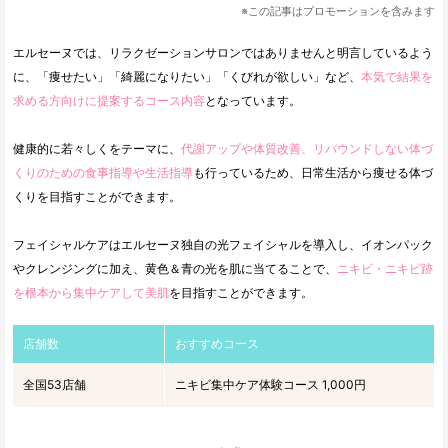
※この記事はプロモーションを含みます
エルセーヌでは、リラクゼーションサロンではありませんと明言しているよう
に、「痩せたい」「綺麗になりたい」「くびれが欲しい」など、
本気で結果を
求める方向けに提案するコース内容
となっています。
健康的に若々しくをテーマに、
代謝アップや体質改善、リバウンドしない体づ
くりのための食事指導や生活指導
も行っているため、日常生活から痩せる体づ
くりを目指すことができます。
フェイシャルケアはエルセーヌ独自の光フェイシャルを導入し、イオンパック
やクレンジングに加え、黄色＆青の光を肌に当てることで、
ニキビ・ニキビ跡
を根本から集中ケアして美肌
を目指すことができます。
店舗数
おすすめコース
全国53店舗
ニキビ集中ケア体験コース 1,000円