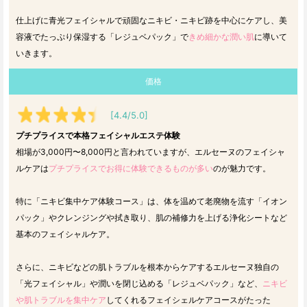
仕上げに青光フェイシャルで頑固なニキビ・ニキビ跡を中心にケアし、美
容液でたっぷり保湿する「レジュベパック」で
きめ細かな潤い肌
に導いて
いきます。
価格
[4.4/5.0]
プチプライスで本格フェイシャルエステ体験
相場が3,000円〜8,000円と言われていますが、エルセーヌのフェイシャ
ルケアは
プチプライスでお得に体験できるものが多い
のが魅力です。
特に「ニキビ集中ケア体験コース」は、体を温めて老廃物を流す「イオン
パック」やクレンジングや拭き取り、肌の補修力を上げる浄化シートなど
基本のフェイシャルケア。
さらに、ニキビなどの肌トラブルを根本からケアするエルセーヌ独自の
「光フェイシャル」や潤いを閉じ込める「レジュベパック」など、
ニキビ
や肌トラブルを集中ケア
してくれるフェイシェルケアコースがたった