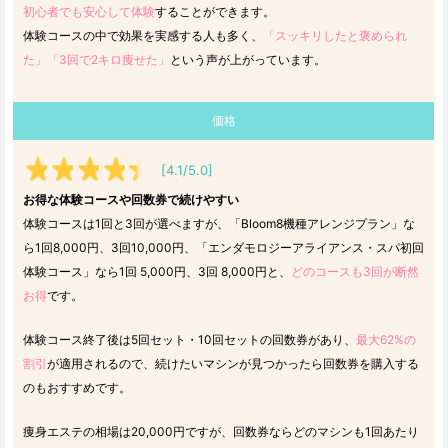
初心者でも安心して体験
することができます。
体験コースの中で効果を実感する人も多く、
「スッキリしたと褒められ
た」「3回で2キロ痩せた」
という声が上がっています。
価格
[4.1/5.0]
お得な体験コースや回数券で続けやすい
体験コースは1回と3回が選べますが、「Bloom8機種アレンジプラン」な
ら1回8,000円、3回10,000円、「エンダモロジーアライアンス・スパ初回
体験コース」なら1回 5,000円、3回 8,000円と、
どのコースも3回が断然
お得
です。
体験コース終了後は5回セット・10回セットの回数券があり、
最大62%の
割引
が適用されるので、続けたいマシンが見つかったら回数券を購入する
のもおすすめです。
痩身エステの相場は20,000円ですが、回数券ならどのマシンも1回あたり