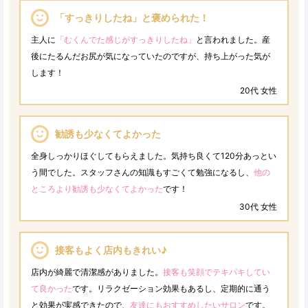
「すっきりしたね」と褒められた！
主人に
「むくんでた感じがすっきりしたね」
と言われました。産
後にたるんだお尻が気になっていたのですが、持ち上がった気が
します！
20代 女性
勧誘も少なくてよかった
全身しっかりほぐしてもらえました。気持ち良くて120分あっとい
う間でした。スタッフさんの知識もすごくて勉強になるし、
他の
ところより勧誘も少なくてよかった
です！
30代 女性
接客もよく店内もきれい♪
店内が綺麗で清潔感がありました。
接客も笑顔でテキパキしてい
て良かった
です。リラクゼーション効果もあるし、定期的に通う
と効果が実感できたので、
友達にもおすすめしたいサロン
です。