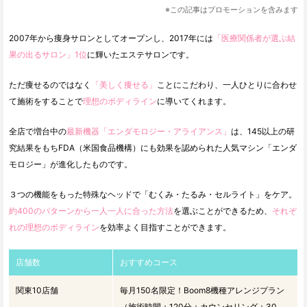
※この記事はプロモーションを含みます
2007年から痩身サロンとしてオープンし、2017年には
「医療関係者が選ぶ結
果の出るサロン」1位
に輝いたエステサロンです。
ただ痩せるのではなく
「美しく痩せる」
ことにこだわり、一人ひとりに合わせ
て施術をすることで
理想のボディライン
に導いてくれます。
全店で増台中の
最新機器「エンダモロジー・アライアンス」
は、145以上の研
究結果をもちFDA（米国食品機構）にも効果を認められた人気マシン「エンダ
モロジー」が進化したものです。
３つの機能をもった特殊なヘッドで「むくみ・たるみ・セルライト」をケア。
約400のパターンから一人一人に合った方法
を選ぶことができるため、
それぞ
れの理想のボディライン
を効率よく目指すことができます。
店舗数
おすすめコース
関東10店舗
毎月150名限定！Boom8機種アレンジプラン
（施術時間：120分＋カウンセリング：30