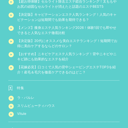
【超お得体験】セルライト除去エステ総合ランキング！太ももや
お尻の頑固なセルライトが消えたと話題のエステBEST5
【決定版】キャビテーションエステ人気ランキング！人気のキャ
ビテーションは短期間でも効果を期待できる？
【メンズ】痩身エステ人気ランキング2026！体験1回でも即やせ
できると人気なエステ徹底比較
【決定版】20代にオススメな美白エステランキング！短期間でお
得に美白ケアするならどのサロン？
【おすすめ】ニキビケアエステ人気ランキング！背中ニキビやニ
キビ跡にも効果的なエステを紹介
【花嫁必見】口コミで人気の背中シェービングエステTOP3を紹
介！産毛＆毛穴を徹底ケアできるのはどこ？
特集
ラ・パルレ
スリムビューティハウス
Vitule