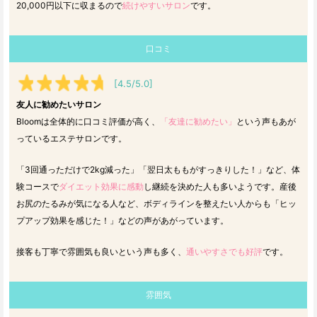
20,000円以下に収まるので
続けやすいサロン
です。
口コミ
[4.5/5.0]
友人に勧めたいサロン
Bloomは全体的に口コミ評価が高く、
「友達に勧めたい」
という声もあが
っているエステサロンです。
「3回通っただけで2kg減った」「翌日太ももがすっきりした！」など、体
験コースで
ダイエット効果に感動
し継続を決めた人も多いようです。産後
お尻のたるみが気になる人など、ボディラインを整えたい人からも「ヒッ
プアップ効果を感じた！」などの声があがっています。
接客も丁寧で雰囲気も良いという声も多く、
通いやすさでも好評
です。
雰囲気