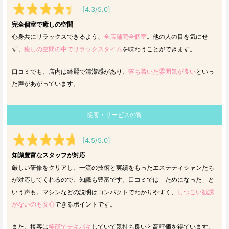
[4.3/5.0]
完全個室で癒しの空間
心身共にリラックスできるよう、
全店舗完全個室
。他の人の目を気にせ
ず、
癒しの空間の中でリラックスタイム
を味わうことができます。
口コミでも、店内は綺麗で清潔感があり、
落ち着いた雰囲気が良い
といっ
た声があがっています。
接客・サービスの質
[4.5/5.0]
知識豊富なスタッフが対応
厳しい研修をクリアし、一流の技術と実績をもったエステティシャンたち
が対応してくれるので、知識も豊富です。口コミでは「ためになった」と
いう声も。マシンなどの説明はコンパクトでわかりやすく、
しつこい勧誘
がないのも安心
できるポイントです。
また、接客は
笑顔でテキパキ
していて気持ち良いと高評価を得ています。