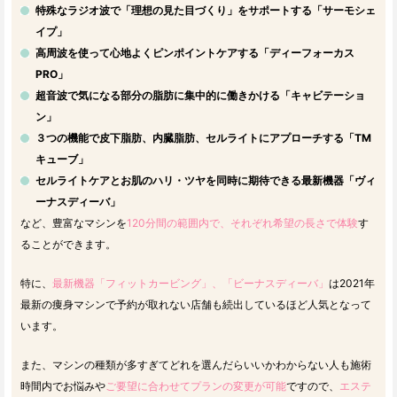
特殊なラジオ波で「理想の見た目づくり」をサポートする「サーモシェ
イプ」
高周波を使って心地よくピンポイントケアする「ディーフォーカス
PRO」
超音波で気になる部分の脂肪に集中的に働きかける「キャビテーショ
ン」
３つの機能で皮下脂肪、内臓脂肪、セルライトにアプローチする「TM
キューブ」
セルライトケアとお肌のハリ・ツヤを同時に期待できる最新機器「ヴィ
ーナスディーバ」
など、豊富なマシンを
120分間の範囲内で、それぞれ希望の長さで体験
す
ることができます。
特に、
最新機器「フィットカービング」、「ビーナスディーバ」
は2021年
最新の痩身マシンで予約が取れない店舗も続出しているほど人気となって
います。
また、マシンの種類が多すぎてどれを選んだらいいかわからない人も施術
時間内でお悩みや
ご要望に合わせてプランの変更が可能
ですので、
エステ