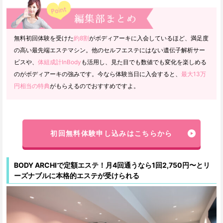
無料初回体験を受けた
約8割
がボディアーキに入会しているほど、満足度
の高い最先端エステマシン。他のセルフエステにはない遺伝子解析サー
ビスや、
体組成計InBody
も活用し、見た目でも数値でも変化を楽しめる
のがボディアーキの強みです。今なら体験当日に入会すると、
最大13万
円相当の特典
がもらえるのでおすすめですよ。
初回無料体験申し込みはこちらから
BODY ARCHIで定額エステ！月4回通うなら1回2,750円〜とリ
ーズナブルに本格的エステが受けられる