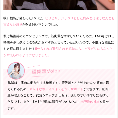
吸引機能が備わったEMSは、
ビリビリ、ジリジリとした痛みとは違うなんとも
言えない感覚
が耐え難いマシンでした。
私は施術前のカウンセリングで、筋肉量を増やしていくために、EMSをかける
時間を少し多めに取るのがおすすめと言っていただいたので、不慣れな感覚に
も必死に耐えました！
5分もすれば吸引される感覚にも、ビリビリにもなんと
か耐えられるようになりました。
EMSは、筋肉に働きかける施術です。普段ほとんど使われない筋肉も鍛
えられるため、
キレイなボディラインを作るサポート
ができます。筋肉
量が増えることで、代謝をアップさせられ、痩せやすい体作りにもぴっ
たりです。また、EMSと同時に吸引ができるため、
老廃物の排出
を促せ
ます。