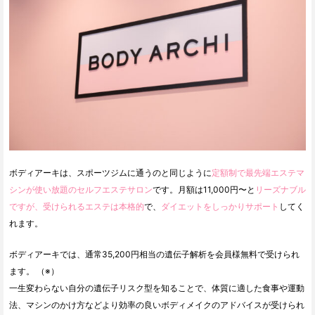
ボディアーキは、スポーツジムに通うのと同じように
定額制で最先端エステマ
シンが使い放題のセルフエステサロン
です。月額は11,000円〜と
リーズナブル
ですが、受けられるエステは本格的
で、
ダイエットをしっかりサポート
してく
れます。
ボディアーキでは、通常35,200円相当の遺伝子解析を会員様無料で受けられ
ます。 （※）
一生変わらない自分の遺伝子リスク型を知ることで、体質に適した食事や運動
法、マシンのかけ方などより効率の良いボディメイクのアドバイスが受けられ