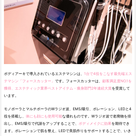
ボディアーキで導入されているエステマシンは、
1台で4役をこなす最先端エス
テマシン「フォースカッター」
です。フォースカッターは、
顧客満足度NO.1を
獲得、エステティック業界ベストアイテム・痩身部門2年連続大賞
を受賞して
います。
モノポーラとマルチポーラのWラジオ波、EMS/吸引、ポレーション、LEDと4
役を搭載し、
体にも顔にも使用可能
な優れものです。Wラジオ波で老廃物を排
出し、EMS/吸引で代謝をアップすることで、
ボディメイクに効果
を期待でき
ます。ポレーションで肌を整え、LEDで美肌作りをサポートすることで、いき