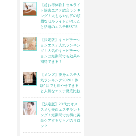
【超お得体験】セルライ
ト除去エステ総合ランキ
ング！太ももやお尻の頑
固なセルライトが消えた
と話題のエステBEST5
【決定版】キャビテーシ
ョンエステ人気ランキン
グ！人気のキャビテーシ
ョンは短期間でも効果を
期待できる？
【メンズ】痩身エステ人
気ランキング2026！体
験1回でも即やせできる
と人気なエステ徹底比較
【決定版】20代にオス
スメな美白エステランキ
ング！短期間でお得に美
白ケアするならどのサロ
ン？