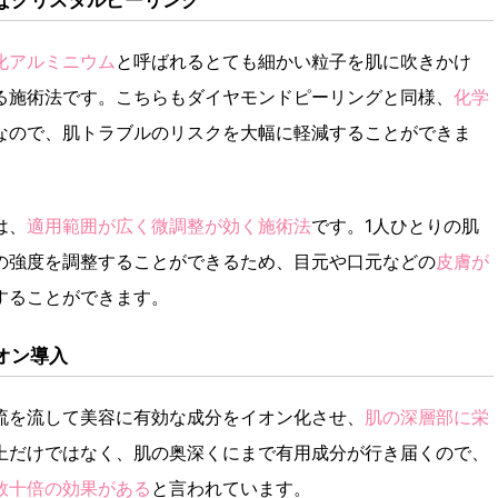
化アルミニウム
と呼ばれるとても細かい粒子を肌に吹きかけ
る施術法です。こちらもダイヤモンドピーリングと同様、
化学
なので、肌トラブルのリスクを大幅に軽減することができま
は、
適用範囲が広く微調整が効く施術法
です。1人ひとりの肌
の強度を調整することができるため、目元や口元などの
皮膚が
することができます。
オン導入
流を流して美容に有効な成分をイオン化させ、
肌の深層部に栄
上だけではなく、肌の奥深くにまで有用成分が行き届くので、
数十倍の効果がある
と言われています。