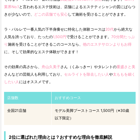
業界No.1
と言われるエステ技術は、店舗によるエステティシャンの質にばらつ
きが少ないので、
どこの店舗でも安心
して施術を受けることができます。
ラ・パルレで一番人気の下半身痩せに特化した体験コースは
20代
から絶大な
人気を誇っており、たったの
1,500円
で受けることができます。
70分間たっぷ
り
施術を受けることができるこのコースなら、
他のエステサロンよりもお得
に、そして効果的なエステ体験ができます！
その効果の高さから、
舟山久美子
さん（くみっきー）やタレントの
重盛さと美
さんなどの芸能人も利用しており、
セルライトを除去したい人
や
太ももを細く
したい人
にはオススメです。
店舗数
おすすめコース
全国21店舗
モデル美脚ブーストコース 1,500円（※30歳
以下限定）
2位に選ばれた理由とは？おすすめな理由を徹底解説