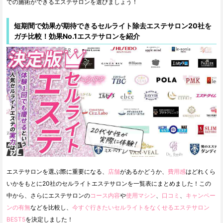
での施術ができるエステサロンを選びましょう！
短期間で効果が期待できるセルライト除去エステサロン20社を
ガチ比較！効果No.1エステサロンを紹介
エステサロンを選ぶ際に重要になる、
店舗
があるかどうか、
費用感
はどれくら
いかをもとに20社のセルライトエステサロンを一覧表にまとめました！この
中から、さらにエステサロンの
コース内容
や
使用マシン
、
口コミ
、
キャンペー
ンの有無
などを比較し、
今すぐ行きたいセルライトをなくせるエステサロン
BEST5
を決定しました！