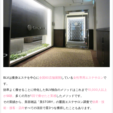
BLVは痩身エステを中心に
全国60店舗展開
している
女性専用エステサロン
で
す。
効率よく痩せることに特化したBLV独自のメソッドはこれまで
10,000人以上
が体験。
多くの方が
1回で痩せたと実感
したメソッドです。
その実績から、美容雑誌「美STORY」の覆面エステサロン調査で
効果・技
術・接客・店内
すべての項目で星3つを獲得したこともあります。