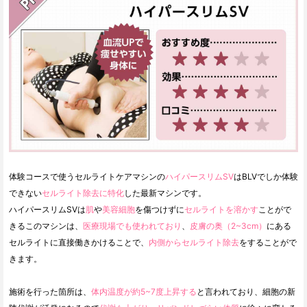
体験コースで使うセルライトケアマシンの
ハイパースリムSV
はBLVでしか体験
できない
セルライト除去に特化
した最新マシンです。
ハイパースリムSVは
肌
や
美容細胞
を傷つけずに
セルライトを溶かす
ことがで
きるこのマシンは、
医療現場でも使われており
、
皮膚の奥（2~3cm）
にある
セルライトに直接働きかけることで、
内側からセルライト除去
をすることがで
きます。
施術を行った箇所は、
体内温度が約5~7度上昇する
と言われており、細胞の新