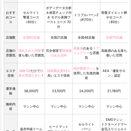
ボディデータ分析
おすす
セルライト
＆体質チェック付
骨盤ダイエット脚
トリプルバーンZ
めコー
撃退コース
き モデル美脚ブ
やせコース
（約70分）
ス
（60分）
ーストコース 70
（80分）
分
店舗数
全国60店舗
全国21店舗
全国48店舗
全国70店舗
高級感
のある
ラグ
店舗の
洗礼された内装
で
完全個室で
清潔感
高級感のある落ち
ジュアリー
な雰囲
雰囲気
落ち着いた雰囲気
のある店内
着いた空間
気
特許取得マシン
を
エステ
体験1回
だけで
効
技術満足度94％
AEA「優良サロ
使用した先進的施
技術
果を実感できた
！
高いエステ技術
ン」認定
術
通常価
38,000円
23,100円
24,200円
21,780円
格
施術内
マシン中心
マシン中心
マシン中心
マシン中心
容
EMSマシン
セルライト
ドクターメドマー
ヒートマット
遠赤外線ドーム
バーン
金箔入りジェルト