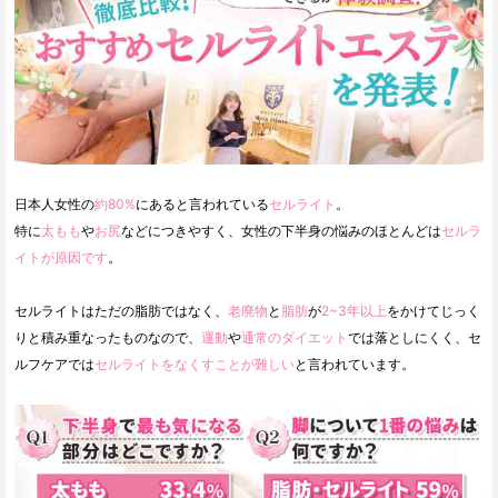
日本人女性の
約80%
にあると言われている
セルライト
。
特に
太もも
や
お尻
などにつきやすく、女性の下半身の悩みのほとんどは
セルラ
イトが原因です
。
セルライトはただの脂肪ではなく、
老廃物
と
脂肪
が
2~3年以上
をかけてじっく
りと積み重なったものなので、
運動
や
通常のダイエット
では落としにくく、セ
ルフケアでは
セルライトをなくすことが難しい
と言われています。