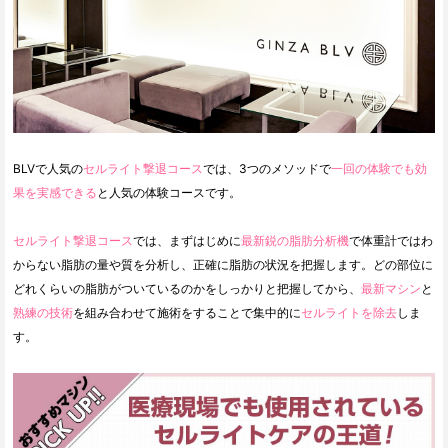
BLVで人気の
セルライト撃退コース
では、3つのメソッドで
一回の体験でも効
果を実感できる
と人気の体験コースです。
セルライト撃退コース
では、まずはじめに
最新鋭の脂肪分析機
で体重計ではわ
からない脂肪の量や質を分析し、正確に脂肪の状況を把握します。どの部位に
どれくらいの脂肪がついているのかをしっかりと把握してから、
最新マシン
と
熟練の技術
を組み合わせて施術をすることで集中的に
セルライトを除去
しま
す。