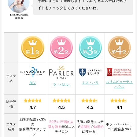
を表にまとめて発表します！ 気になるエステは公式サ
イトもチェックしてみてくださいね。
エステ
名
スリムビューティ
ミス・パリ
BLV
ラ・パルレ
ハウス
総合評
価
4.7
4.5
4.3
4.1
顧客満足度97.3%
20代に圧倒的人
先進の痩身エステ
エステ
の
ホットペーパー口
気を誇る
老舗エス
で
短期間
で
効果的
紹介
痩身専門エステサ
コミ総合点No.1
テサロン
に痩せる！
ロン