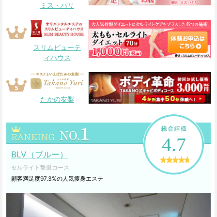
ミス・パリ
スリムビューテ
ィハウス
たかの友梨
4.7
BLV（ブルー）
セルライト撃退コース
顧客満足度97.3%の人気痩身エステ