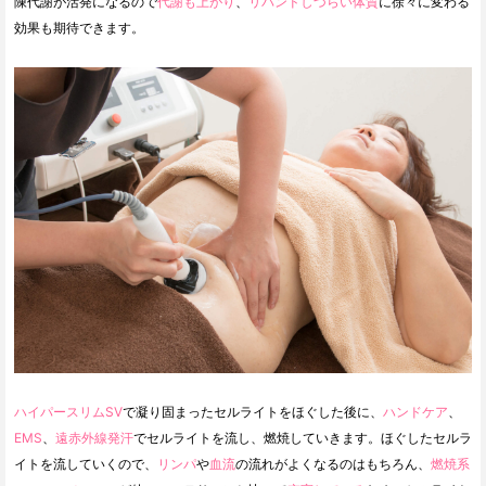
陳代謝が活発になるので
代謝も上がり
、
リバンドしづらい体質
に徐々に変わる
効果も期待できます。
ハイパースリムSV
で凝り固まったセルライトをほぐした後に、
ハンドケア
、
EMS
、
遠赤外線発汗
でセルライトを流し、燃焼していきます。ほぐしたセルラ
イトを流していくので、
リンパ
や
血流
の流れがよくなるのはもちろん、
燃焼系