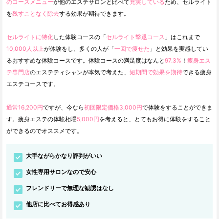
のコースメニュー
が他のエステサロンと比べて
充実している
ため、セルライト
を
残すことなく除去
する効果が期待できます。
セルライトに特化
した体験コースの「
セルライト撃退コース
」はこれまで
10,000人以上
が体験をし、多くの人が「
一回で痩せた
」と効果を実感してい
るおすすめな体験コースです。体験コースの満足度はなんと
97.3%
！
痩身エス
テ専門店
のエステティシャンが本気で考えた、
短期間で効果を期待
できる痩身
エステコースです。
通常16,200円
ですが、今なら
初回限定価格3,000円
で体験をすることができま
す。痩身エステの体験相場
5,000円
を考えると、とてもお得に体験をすること
ができるのでオススメです。
大手ながらかなり評判がいい
女性専用サロンなので安心
フレンドリーで無理な勧誘はなし
他店に比べてお得感あり