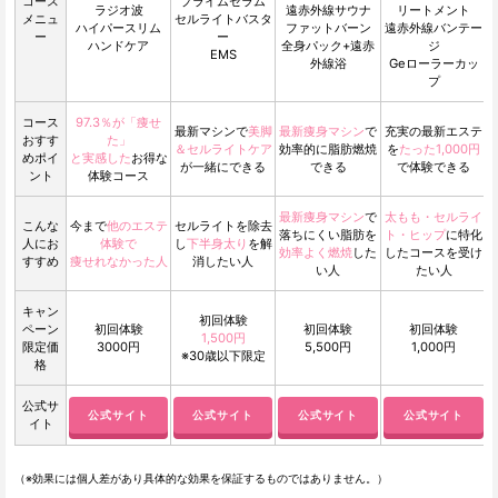
コース
プライムセラム
ラジオ波
遠赤外線サウナ
リートメント
メニュ
セルライトバスタ
ハイパースリム
ファットバーン
遠赤外線バンテー
ー
ー
ハンドケア
全身パック+遠赤
ジ
EMS
外線浴
Geローラーカッ
プ
コース
97.3％が「痩せ
最新マシンで
美脚
最新痩身マシン
で
充実の最新エステ
おすす
た」
＆セルライトケア
効率的に脂肪燃焼
を
たった1,000円
めポイ
と実感した
お得な
が一緒にできる
できる
で体験できる
ント
体験コース
最新痩身マシン
で
太もも・セルライ
こんな
今まで
他のエステ
セルライトを除去
落ちにくい脂肪を
ト・ヒップ
に特化
人にお
体験で
し
下半身太り
を解
効率よく燃焼
した
したコースを受け
すすめ
痩せれなかった人
消したい人
い人
たい人
キャン
初回体験
ペーン
初回体験
初回体験
初回体験
1,500円
限定価
3000円
5,500円
1,000円
※30歳以下限定
格
公式サ
公式サイト
公式サイト
公式サイト
公式サイト
イト
（※効果には個人差があり具体的な効果を保証するものではありません。）