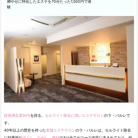
脚やせに特化したエステを70分たった1,500円で体
験
技術満足度94%
を誇る、
セルライト除去に強いエステサロン
のラ・パルレで
す。
40年以上の歴史を持った
老舗エステサロン
のラ・パルレは、セルライト除去
に効果的な
ほぐし
、
ながし
、
燃焼
の3つ全てがコース内容に含まれており、短