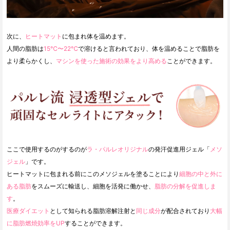
次に、
ヒートマット
に包まれ体を温めます。
人間の脂肪は
15℃〜22℃
で溶けると言われており、体を温めることで脂肪を
より柔らかくし、
マシンを使った施術の効果をより高める
ことができます。
ここで使用するのがするのが
ラ・パルレオリジナル
の発汗促進用ジェル「
メソ
ジェル
」です。
ヒートマットに包まれる前にこのメソジェルを塗ることにより
細胞の中と外に
ある脂肪
をスムーズに輸送し、細胞を活発に働かせ、
脂肪の分解を促進しま
す
。
医療ダイエット
として知られる脂肪溶解注射と
同じ成分
が配合されており
大幅
に脂肪燃焼効率をUP
することができます。