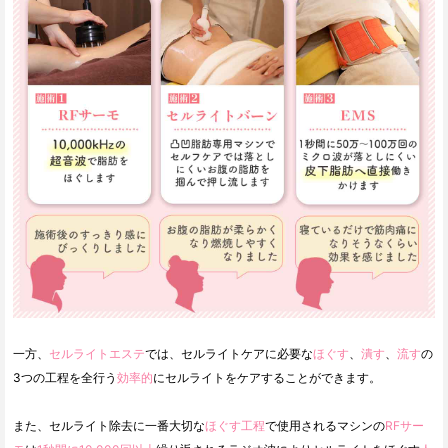
一方、
セルライトエステ
では、セルライトケアに必要な
ほぐす
、
潰す
、
流す
の
3つの工程を全行う
効率的
にセルライトをケアすることができます。
また、セルライト除去に一番大切な
ほぐす工程
で使用されるマシンの
RFサー