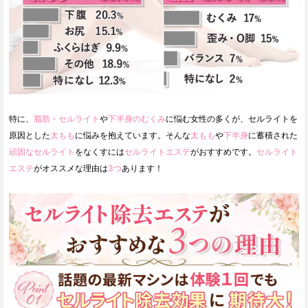
特に、
脂肪・セルライト
や
下半身のむくみ
に悩む女性の多くが、セルライトを
原因とした
太もも
に悩みを抱えています。そんな
太もも
や
下半身
に蓄積された
頑固なセルライト
をなくすには
セルライトエステ
がおすすめです。
セルライト
エステ
がオススメな理由は
3つ
あります！