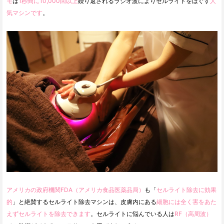
モ
は
1秒間に10,000回以上
繰り返されるラジオ波によりセルライトをほぐす
人
気マシンです
。
アメリカの政府機関FDA（アメリカ食品医薬品局）
も「
セルライト除去に効果
的
」と絶賛するセルライト除去マシンは、皮膚内にある
細胞には全く害をあた
えずセルライトを除去できます
。セルライトに悩んでいる人は
RF（高周波）