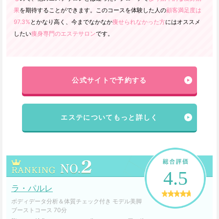
果
を期待することができます。このコースを体験した人の
顧客満足度は
97.3%
とかなり高く、今までなかなか
痩せられなかった方
にはオススメ
したい
痩身専門のエステサロン
です。
公式サイトで予約する
エステについてもっと詳しく
4.5
ラ・パルレ
ボディデータ分析＆体質チェック付き モデル美脚
ブーストコース 70分