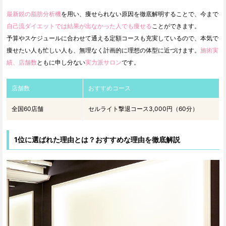
最新鋭の脂肪分析機
を用い、痩せられない原因を徹底解明することで、今まで
自己流ダイエットでは結果が出なかった人でも痩せる
ことができます。
予算やスケジュールに合わせて通える定額コースも充実しているので、本気で
痩せたい人も忙しい人も、無理なく計画的に理想の体型に近づけます。
施術実
績、店舗数
ともに申し分ない
実力派サロン
です。
店舗数
おすすめコース
全国60店舗
セルライト撃退コース3,000円（60分）
1位に選ばれた理由とは？おすすめな理由を徹底解説