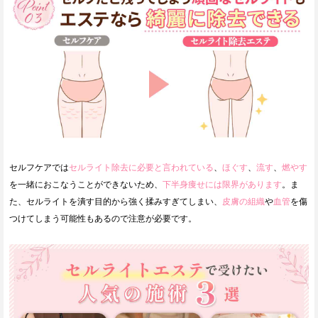
セルフケアでは
セルライト除去に必要と言われている
、
ほぐす
、
流す
、
燃やす
を一緒におこなうことができないため、
下半身痩せには限界があります
。ま
た、セルライトを潰す目的から強く揉みすぎてしまい、
皮膚の組織
や
血管
を傷
つけてしまう可能性もあるので注意が必要です。