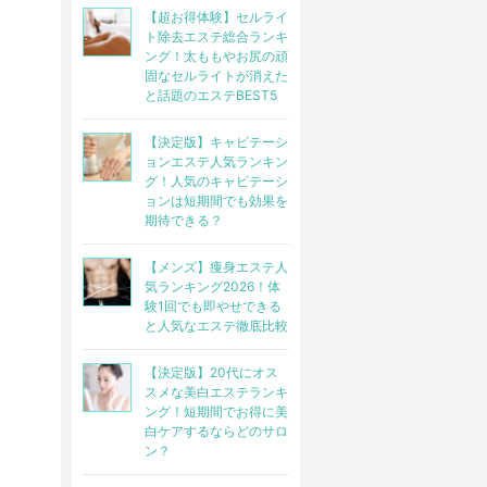
【超お得体験】セルライ
ト除去エステ総合ランキ
ング！太ももやお尻の頑
固なセルライトが消えた
と話題のエステBEST5
【決定版】キャビテーシ
ョンエステ人気ランキン
グ！人気のキャビテーシ
ョンは短期間でも効果を
期待できる？
【メンズ】痩身エステ人
気ランキング2026！体
験1回でも即やせできる
と人気なエステ徹底比較
【決定版】20代にオス
スメな美白エステランキ
ング！短期間でお得に美
白ケアするならどのサロ
ン？