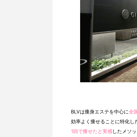
BLVは痩身エステを中心に
全
効率よく痩せることに特化し
1回で痩せたと実感
したメソッ