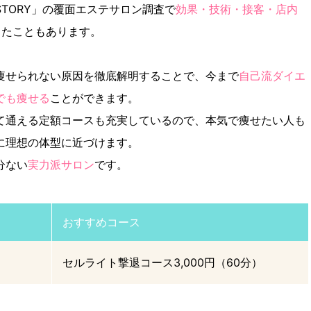
TORY」の覆面エステサロン調査で
効果・技術・接客・店内
したこともあります。
痩せられない原因を徹底解明することで、今まで
自己流ダイエ
でも痩せる
ことができます。
て通える定額コースも充実しているので、本気で痩せたい人も
に理想の体型に近づけます。
分ない
実力派サロン
です。
おすすめコース
セルライト撃退コース3,000円（60分）